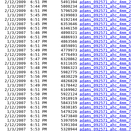
 2/12/2009  6:51 PM      5491394 
adams_092571_ahc_4mm_2
  1/3/2007  5:44 PM      5800234 
adams_092571_ahc_4mm_2
 2/12/2009  6:51 PM      5796520 
adams_092571_ahc_4mm_2
  1/3/2007  5:45 PM      6199083 
adams_092571_ahc_4mm_2
 2/12/2009  6:51 PM      6192144 
adams_092571_ahc_4mm_2
  1/3/2007  5:45 PM      6353646 
adams_092571_ahc_4mm_2
 2/12/2009  6:51 PM      6346150 
adams_092571_ahc_4mm_2
  1/3/2007  5:46 PM      4890321 
adams_092571_ahc_4mm_4
 2/12/2009  6:51 PM      4886933 
adams_092571_ahc_4mm_4
  1/3/2007  5:47 PM      4863566 
adams_092571_ahc_4mm_5
 2/12/2009  6:51 PM      4859891 
adams_092571_ahc_4mm_5
  1/3/2007  5:49 PM      4779973 
adams_092571_ahc_4mm_6
 2/12/2009  6:51 PM      4776493 
adams_092571_ahc_4mm_6
  1/3/2007  5:47 PM      6320862 
adams_092571_ahc_4mm_6
 2/12/2009  6:51 PM      6311635 
adams_092571_ahc_4mm_6
  1/3/2007  5:48 PM      5986323 
adams_092571_ahc_4mm_6
 2/12/2009  6:51 PM      5982775 
adams_092571_ahc_4mm_6
  1/3/2007  5:56 PM      4830229 
adams_092571_ahc_4mm_7
 2/12/2009  6:51 PM      4826828 
adams_092571_ahc_4mm_7
  1/3/2007  5:49 PM      6178442 
adams_092571_ahc_4mm_7
 2/12/2009  6:51 PM      6169962 
adams_092571_ahc_4mm_7
  1/3/2007  5:50 PM      5922124 
adams_092571_ahc_4mm_7
 2/12/2009  6:51 PM      5918919 
adams_092571_ahc_4mm_7
  1/3/2007  5:51 PM      5843159 
adams_092571_ahc_4mm_7
 2/12/2009  6:51 PM      5838185 
adams_092571_ahc_4mm_7
  1/3/2007  5:51 PM      5479226 
adams_092571_ahc_4mm_7
 2/12/2009  6:51 PM      5473840 
adams_092571_ahc_4mm_7
  1/3/2007  5:52 PM      5397059 
adams_092571_ahc_4mm_7
 2/12/2009  6:51 PM      5391304 
adams_092571_ahc_4mm_7
  1/3/2007  5:53 PM      5328944 
adams_092571_ahc_4mm_7