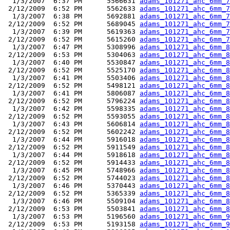
  1/3/2007  6:37 PM      5566631 
adams_101271_ahc_6mm_7
 2/12/2009  6:52 PM      5562633 
adams_101271_ahc_6mm_7
  1/3/2007  6:38 PM      5692881 
adams_101271_ahc_6mm_7
 2/12/2009  6:52 PM      5689045 
adams_101271_ahc_6mm_7
  1/3/2007  6:39 PM      5619363 
adams_101271_ahc_6mm_7
 2/12/2009  6:52 PM      5615260 
adams_101271_ahc_6mm_7
  1/3/2007  6:47 PM      5308996 
adams_101271_ahc_6mm_8
 2/12/2009  6:53 PM      5304063 
adams_101271_ahc_6mm_8
  1/3/2007  6:40 PM      5530847 
adams_101271_ahc_6mm_8
 2/12/2009  6:52 PM      5525170 
adams_101271_ahc_6mm_8
  1/3/2007  6:41 PM      5503406 
adams_101271_ahc_6mm_8
 2/12/2009  6:52 PM      5498121 
adams_101271_ahc_6mm_8
  1/3/2007  6:41 PM      5806087 
adams_101271_ahc_6mm_8
 2/12/2009  6:52 PM      5796224 
adams_101271_ahc_6mm_8
  1/3/2007  6:42 PM      5598335 
adams_101271_ahc_6mm_8
 2/12/2009  6:52 PM      5593055 
adams_101271_ahc_6mm_8
  1/3/2007  6:43 PM      5606814 
adams_101271_ahc_6mm_8
 2/12/2009  6:52 PM      5602242 
adams_101271_ahc_6mm_8
  1/3/2007  6:44 PM      5916018 
adams_101271_ahc_6mm_8
 2/12/2009  6:52 PM      5911549 
adams_101271_ahc_6mm_8
  1/3/2007  6:44 PM      5918618 
adams_101271_ahc_6mm_8
 2/12/2009  6:52 PM      5914433 
adams_101271_ahc_6mm_8
  1/3/2007  6:45 PM      5748966 
adams_101271_ahc_6mm_8
 2/12/2009  6:52 PM      5744023 
adams_101271_ahc_6mm_8
  1/3/2007  6:46 PM      5370443 
adams_101271_ahc_6mm_8
 2/12/2009  6:52 PM      5365339 
adams_101271_ahc_6mm_8
  1/3/2007  6:46 PM      5509104 
adams_101271_ahc_6mm_8
 2/12/2009  6:53 PM      5503841 
adams_101271_ahc_6mm_8
  1/3/2007  6:53 PM      5196560 
adams_101271_ahc_6mm_9
 2/12/2009  6:53 PM      5193158 
adams_101271_ahc_6mm_9