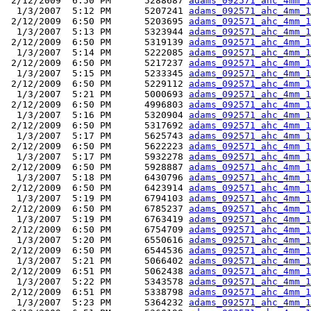
 2/12/2009  6:50 PM      5288687 
adams_092571_ahc_4mm_1
  1/3/2007  5:12 PM      5207241 
adams_092571_ahc_4mm_1
 2/12/2009  6:50 PM      5203695 
adams_092571_ahc_4mm_1
  1/3/2007  5:13 PM      5323944 
adams_092571_ahc_4mm_1
 2/12/2009  6:50 PM      5319139 
adams_092571_ahc_4mm_1
  1/3/2007  5:14 PM      5222085 
adams_092571_ahc_4mm_1
 2/12/2009  6:50 PM      5217237 
adams_092571_ahc_4mm_1
  1/3/2007  5:15 PM      5233345 
adams_092571_ahc_4mm_1
 2/12/2009  6:50 PM      5229112 
adams_092571_ahc_4mm_1
  1/3/2007  5:21 PM      5000693 
adams_092571_ahc_4mm_1
 2/12/2009  6:50 PM      4996803 
adams_092571_ahc_4mm_1
  1/3/2007  5:16 PM      5320904 
adams_092571_ahc_4mm_1
 2/12/2009  6:50 PM      5317692 
adams_092571_ahc_4mm_1
  1/3/2007  5:17 PM      5625743 
adams_092571_ahc_4mm_1
 2/12/2009  6:50 PM      5622223 
adams_092571_ahc_4mm_1
  1/3/2007  5:17 PM      5932278 
adams_092571_ahc_4mm_1
 2/12/2009  6:50 PM      5928887 
adams_092571_ahc_4mm_1
  1/3/2007  5:18 PM      6430796 
adams_092571_ahc_4mm_1
 2/12/2009  6:50 PM      6423914 
adams_092571_ahc_4mm_1
  1/3/2007  5:19 PM      6794103 
adams_092571_ahc_4mm_1
 2/12/2009  6:50 PM      6785237 
adams_092571_ahc_4mm_1
  1/3/2007  5:19 PM      6763419 
adams_092571_ahc_4mm_1
 2/12/2009  6:50 PM      6754709 
adams_092571_ahc_4mm_1
  1/3/2007  5:20 PM      6550616 
adams_092571_ahc_4mm_1
 2/12/2009  6:50 PM      6544536 
adams_092571_ahc_4mm_1
  1/3/2007  5:21 PM      5066402 
adams_092571_ahc_4mm_1
 2/12/2009  6:51 PM      5062438 
adams_092571_ahc_4mm_1
  1/3/2007  5:22 PM      5343578 
adams_092571_ahc_4mm_1
 2/12/2009  6:51 PM      5338798 
adams_092571_ahc_4mm_1
  1/3/2007  5:23 PM      5364232 
adams_092571_ahc_4mm_1