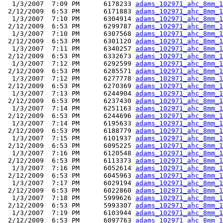
  1/3/2007  7:09 PM      6178233 
adams_102971_ahc_8mm_1
 2/12/2009  6:53 PM      6171883 
adams_102971_ahc_8mm_1
  1/3/2007  7:10 PM      6304914 
adams_102971_ahc_8mm_1
 2/12/2009  6:53 PM      6299787 
adams_102971_ahc_8mm_1
  1/3/2007  7:10 PM      6307568 
adams_102971_ahc_8mm_1
 2/12/2009  6:53 PM      6301120 
adams_102971_ahc_8mm_1
  1/3/2007  7:11 PM      6340257 
adams_102971_ahc_8mm_1
 2/12/2009  6:53 PM      6332673 
adams_102971_ahc_8mm_1
  1/3/2007  7:12 PM      6292599 
adams_102971_ahc_8mm_1
 2/12/2009  6:53 PM      6285571 
adams_102971_ahc_8mm_1
  1/3/2007  7:12 PM      6277778 
adams_102971_ahc_8mm_1
 2/12/2009  6:53 PM      6270369 
adams_102971_ahc_8mm_1
  1/3/2007  7:13 PM      6244904 
adams_102971_ahc_8mm_1
 2/12/2009  6:53 PM      6237430 
adams_102971_ahc_8mm_1
  1/3/2007  7:14 PM      6251163 
adams_102971_ahc_8mm_1
 2/12/2009  6:53 PM      6244696 
adams_102971_ahc_8mm_1
  1/3/2007  7:14 PM      6195633 
adams_102971_ahc_8mm_1
 2/12/2009  6:53 PM      6188779 
adams_102971_ahc_8mm_1
  1/3/2007  7:15 PM      6101937 
adams_102971_ahc_8mm_1
 2/12/2009  6:53 PM      6095225 
adams_102971_ahc_8mm_1
  1/3/2007  7:16 PM      6120548 
adams_102971_ahc_8mm_1
 2/12/2009  6:53 PM      6113373 
adams_102971_ahc_8mm_1
  1/3/2007  7:16 PM      6052614 
adams_102971_ahc_8mm_1
 2/12/2009  6:53 PM      6045963 
adams_102971_ahc_8mm_1
  1/3/2007  7:17 PM      6029194 
adams_102971_ahc_8mm_1
 2/12/2009  6:53 PM      6022860 
adams_102971_ahc_8mm_1
  1/3/2007  7:18 PM      5999626 
adams_102971_ahc_8mm_1
 2/12/2009  6:53 PM      5993307 
adams_102971_ahc_8mm_1
  1/3/2007  7:19 PM      6103944 
adams_102971_ahc_8mm_1
 2/12/2009  6:53 PM      6097763 
adams_102971_ahc_8mm_1