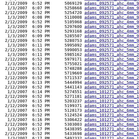
 2/12/2009  6:52 PM      5069129 
adams_092571_ahc_4mm_9
  1/3/2007  6:07 PM      5258668 
adams_092571_ahc_4mm_9
 2/12/2009  6:52 PM      5254720 
adams_092571_ahc_4mm_9
  1/3/2007  6:08 PM      5110008 
adams_092571_ahc_4mm_9
 2/12/2009  6:52 PM      5105968 
adams_092571_ahc_4mm_9
  1/3/2007  6:09 PM      5297600 
adams_092571_ahc_4mm_9
 2/12/2009  6:52 PM      5293168 
adams_092571_ahc_4mm_9
  1/3/2007  6:09 PM      5285507 
adams_092571_ahc_4mm_9
 2/12/2009  6:52 PM      5280753 
adams_092571_ahc_4mm_9
  1/3/2007  6:11 PM      5995092 
adams_092571_ahc_5mm_2
 2/12/2009  6:52 PM      5990053 
adams_092571_ahc_5mm_2
  1/3/2007  6:11 PM      5985162 
adams_092571_ahc_5mm_2
 2/12/2009  6:52 PM      5979171 
adams_092571_ahc_5mm_2
  1/3/2007  6:12 PM      5755021 
adams_092571_ahc_5mm_2
 2/12/2009  6:52 PM      5748288 
adams_092571_ahc_5mm_2
  1/3/2007  6:13 PM      5719669 
adams_092571_ahc_5mm_2
 2/12/2009  6:52 PM      5711537 
adams_092571_ahc_5mm_2
  1/3/2007  6:13 PM      5444994 
adams_092571_ahc_5mm_2
 2/12/2009  6:52 PM      5441143 
adams_092571_ahc_5mm_2
  1/3/2007  6:14 PM      5274551 
adams_101271_ahc_6mm_1
 2/12/2009  6:52 PM      5271181 
adams_101271_ahc_6mm_1
  1/3/2007  6:15 PM      5203237 
adams_101271_ahc_6mm_1
 2/12/2009  6:52 PM      5199371 
adams_101271_ahc_6mm_1
  1/3/2007  6:15 PM      5128173 
adams_101271_ahc_6mm_1
 2/12/2009  6:52 PM      5124524 
adams_101271_ahc_6mm_1
  1/3/2007  6:16 PM      5306422 
adams_101271_ahc_6mm_1
 2/12/2009  6:52 PM      5303003 
adams_101271_ahc_6mm_1
  1/3/2007  6:17 PM      5438395 
adams_101271_ahc_6mm_1
 2/12/2009  6:52 PM      5433698 
adams_101271_ahc_6mm_1
  1/3/2007  6:17 PM      5492332 
adams_101271_ahc_6mm_1