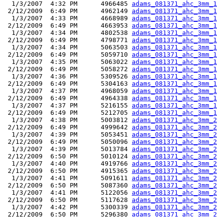
  1/3/2007  4:32 PM      4966485 
adams_081371_ahc_3mm_1
 2/12/2009  6:49 PM      4962149 
adams_081371_ahc_3mm_1
  1/3/2007  4:33 PM      4668989 
adams_081371_ahc_3mm_1
 2/12/2009  6:49 PM      4663953 
adams_081371_ahc_3mm_1
  1/3/2007  4:34 PM      4802538 
adams_081371_ahc_3mm_1
 2/12/2009  6:49 PM      4798771 
adams_081371_ahc_3mm_1
  1/3/2007  4:34 PM      5063503 
adams_081371_ahc_3mm_1
 2/12/2009  6:49 PM      5059710 
adams_081371_ahc_3mm_1
  1/3/2007  4:35 PM      5063022 
adams_081371_ahc_3mm_1
 2/12/2009  6:49 PM      5058272 
adams_081371_ahc_3mm_1
  1/3/2007  4:36 PM      5309526 
adams_081371_ahc_3mm_1
 2/12/2009  6:49 PM      5304163 
adams_081371_ahc_3mm_1
  1/3/2007  4:37 PM      4968059 
adams_081371_ahc_3mm_1
 2/12/2009  6:49 PM      4964338 
adams_081371_ahc_3mm_1
  1/3/2007  4:37 PM      5216155 
adams_081371_ahc_3mm_1
 2/12/2009  6:49 PM      5212705 
adams_081371_ahc_3mm_1
  1/3/2007  4:38 PM      5003812 
adams_081371_ahc_3mm_2
 2/12/2009  6:49 PM      4999642 
adams_081371_ahc_3mm_2
  1/3/2007  4:39 PM      5053451 
adams_081371_ahc_3mm_2
 2/12/2009  6:49 PM      5050096 
adams_081371_ahc_3mm_2
  1/3/2007  4:39 PM      5013784 
adams_081371_ahc_3mm_2
 2/12/2009  6:50 PM      5010124 
adams_081371_ahc_3mm_2
  1/3/2007  4:40 PM      4919766 
adams_081371_ahc_3mm_2
 2/12/2009  6:50 PM      4915365 
adams_081371_ahc_3mm_2
  1/3/2007  4:41 PM      5091611 
adams_081371_ahc_3mm_2
 2/12/2009  6:50 PM      5087360 
adams_081371_ahc_3mm_2
  1/3/2007  4:41 PM      5122056 
adams_081371_ahc_3mm_2
 2/12/2009  6:50 PM      5117628 
adams_081371_ahc_3mm_2
  1/3/2007  4:42 PM      5300339 
adams_081371_ahc_3mm_2
 2/12/2009  6:50 PM      5296380 
adams_081371_ahc_3mm_2