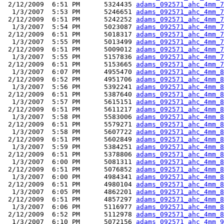
 2/12/2009  6:51 PM      5324435 
adams_092571_ahc_4mm_7
  1/3/2007  5:53 PM      5246651 
adams_092571_ahc_4mm_7
 2/12/2009  6:51 PM      5242252 
adams_092571_ahc_4mm_7
  1/3/2007  5:54 PM      5023087 
adams_092571_ahc_4mm_7
 2/12/2009  6:51 PM      5018317 
adams_092571_ahc_4mm_7
  1/3/2007  5:55 PM      5013499 
adams_092571_ahc_4mm_7
 2/12/2009  6:51 PM      5009012 
adams_092571_ahc_4mm_7
  1/3/2007  5:55 PM      5157836 
adams_092571_ahc_4mm_7
 2/12/2009  6:51 PM      5153665 
adams_092571_ahc_4mm_7
  1/3/2007  6:07 PM      4955470 
adams_092571_ahc_4mm_8
 2/12/2009  6:52 PM      4951706 
adams_092571_ahc_4mm_8
  1/3/2007  5:56 PM      5392241 
adams_092571_ahc_4mm_8
 2/12/2009  6:51 PM      5387640 
adams_092571_ahc_4mm_8
  1/3/2007  5:57 PM      5615151 
adams_092571_ahc_4mm_8
 2/12/2009  6:51 PM      5611217 
adams_092571_ahc_4mm_8
  1/3/2007  5:58 PM      5583006 
adams_092571_ahc_4mm_8
 2/12/2009  6:51 PM      5579271 
adams_092571_ahc_4mm_8
  1/3/2007  5:58 PM      5607722 
adams_092571_ahc_4mm_8
 2/12/2009  6:51 PM      5602849 
adams_092571_ahc_4mm_8
  1/3/2007  5:59 PM      5384251 
adams_092571_ahc_4mm_8
 2/12/2009  6:51 PM      5378806 
adams_092571_ahc_4mm_8
  1/3/2007  6:00 PM      5081311 
adams_092571_ahc_4mm_8
 2/12/2009  6:51 PM      5076852 
adams_092571_ahc_4mm_8
  1/3/2007  6:00 PM      4984341 
adams_092571_ahc_4mm_8
 2/12/2009  6:51 PM      4980104 
adams_092571_ahc_4mm_8
  1/3/2007  6:05 PM      4862201 
adams_092571_ahc_4mm_8
 2/12/2009  6:51 PM      4857297 
adams_092571_ahc_4mm_8
  1/3/2007  6:06 PM      5116977 
adams_092571_ahc_4mm_8
 2/12/2009  6:52 PM      5112978 
adams_092571_ahc_4mm_8
  1/3/2007  6:10 PM      5072156 
adams_092571_ahc_4mm_9