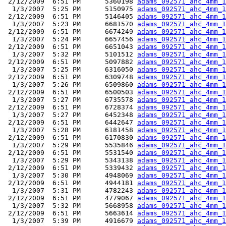
 2/12/2009  6:51 PM      5360198 
adams_092571_ahc_4mm_1
  1/3/2007  5:25 PM      5150975 
adams_092571_ahc_4mm_1
 2/12/2009  6:51 PM      5146405 
adams_092571_ahc_4mm_1
  1/3/2007  5:23 PM      6681570 
adams_092571_ahc_4mm_1
 2/12/2009  6:51 PM      6674249 
adams_092571_ahc_4mm_1
  1/3/2007  5:24 PM      6657456 
adams_092571_ahc_4mm_1
 2/12/2009  6:51 PM      6651043 
adams_092571_ahc_4mm_1
  1/3/2007  5:32 PM      5101512 
adams_092571_ahc_4mm_1
 2/12/2009  6:51 PM      5097882 
adams_092571_ahc_4mm_1
  1/3/2007  5:25 PM      6316050 
adams_092571_ahc_4mm_1
 2/12/2009  6:51 PM      6309748 
adams_092571_ahc_4mm_1
  1/3/2007  5:26 PM      6509860 
adams_092571_ahc_4mm_1
 2/12/2009  6:51 PM      6500503 
adams_092571_ahc_4mm_1
  1/3/2007  5:27 PM      6735578 
adams_092571_ahc_4mm_1
 2/12/2009  6:51 PM      6728374 
adams_092571_ahc_4mm_1
  1/3/2007  5:27 PM      6452348 
adams_092571_ahc_4mm_1
 2/12/2009  6:51 PM      6442647 
adams_092571_ahc_4mm_1
  1/3/2007  5:28 PM      6181458 
adams_092571_ahc_4mm_1
 2/12/2009  6:51 PM      6170830 
adams_092571_ahc_4mm_1
  1/3/2007  5:29 PM      5535846 
adams_092571_ahc_4mm_1
 2/12/2009  6:51 PM      5531540 
adams_092571_ahc_4mm_1
  1/3/2007  5:29 PM      5343138 
adams_092571_ahc_4mm_1
 2/12/2009  6:51 PM      5339432 
adams_092571_ahc_4mm_1
  1/3/2007  5:30 PM      4948069 
adams_092571_ahc_4mm_1
 2/12/2009  6:51 PM      4944181 
adams_092571_ahc_4mm_1
  1/3/2007  5:31 PM      4782243 
adams_092571_ahc_4mm_1
 2/12/2009  6:51 PM      4779067 
adams_092571_ahc_4mm_1
  1/3/2007  5:32 PM      5668958 
adams_092571_ahc_4mm_1
 2/12/2009  6:51 PM      5663614 
adams_092571_ahc_4mm_1
  1/3/2007  5:39 PM      4916679 
adams_092571_ahc_4mm_1