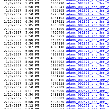
  1/3/2007  5:03 PM      4860920 
adams_081371_ahc_3mm_2
 2/12/2009  6:50 PM      4858041 
adams_081371_ahc_3mm_2
  1/3/2007  5:04 PM      4729395 
adams_081371_ahc_3mm_2
 2/12/2009  6:50 PM      4725694 
adams_081371_ahc_3mm_2
  1/3/2007  5:04 PM      4861193 
adams_081371_ahc_3mm_2
 2/12/2009  6:50 PM      4857021 
adams_081371_ahc_3mm_2
  1/3/2007  5:05 PM      4805089 
adams_081371_ahc_3mm_2
 2/12/2009  6:50 PM      4801499 
adams_081371_ahc_3mm_2
  1/3/2007  5:06 PM      4766499 
adams_081371_ahc_3mm_2
 2/12/2009  6:50 PM      4763753 
adams_081371_ahc_3mm_2
  1/3/2007  5:06 PM      4687621 
adams_081371_ahc_3mm_2
 2/12/2009  6:50 PM      4684219 
adams_081371_ahc_3mm_2
  1/3/2007  5:07 PM      4596118 
adams_081371_ahc_3mm_2
 2/12/2009  6:50 PM      4592323 
adams_081371_ahc_3mm_2
  1/3/2007  5:08 PM      4802931 
adams_081371_ahc_3mm_2
 2/12/2009  6:50 PM      4800087 
adams_081371_ahc_3mm_2
  1/3/2007  5:08 PM      5134092 
adams_081371_ahc_3mm_2
 2/12/2009  6:50 PM      5130905 
adams_081371_ahc_3mm_2
  1/3/2007  5:09 PM      5144929 
adams_081371_ahc_3mm_2
 2/12/2009  6:50 PM      5140888 
adams_081371_ahc_3mm_2
  1/3/2007  5:10 PM      5001776 
adams_081371_ahc_3mm_2
 2/12/2009  6:50 PM      4998150 
adams_081371_ahc_3mm_2
  1/3/2007  5:15 PM      4676228 
adams_092571_ahc_4mm_1
 2/12/2009  6:50 PM      4672309 
adams_092571_ahc_4mm_1
  1/3/2007  5:11 PM      5486990 
adams_092571_ahc_4mm_1
 2/12/2009  6:50 PM      5481354 
adams_092571_ahc_4mm_1
  1/3/2007  5:11 PM      5808883 
adams_092571_ahc_4mm_1
 2/12/2009  6:50 PM      5805870 
adams_092571_ahc_4mm_1
  1/3/2007  5:12 PM      5292505 
adams_092571_ahc_4mm_1