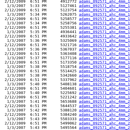
 2/12/2009  6:51 PM      4912772 
adams_092571_ahc_4mm_1
  1/3/2007  5:33 PM      5127461 
adams_092571_ahc_4mm_1
 2/12/2009  6:51 PM      5123754 
adams_092571_ahc_4mm_1
  1/3/2007  5:34 PM      5262075 
adams_092571_ahc_4mm_1
 2/12/2009  6:51 PM      5258577 
adams_092571_ahc_4mm_1
  1/3/2007  5:34 PM      5258756 
adams_092571_ahc_4mm_1
 2/12/2009  6:51 PM      5255381 
adams_092571_ahc_4mm_1
  1/3/2007  5:35 PM      4936441 
adams_092571_ahc_4mm_1
 2/12/2009  6:51 PM      4933642 
adams_092571_ahc_4mm_1
  1/3/2007  5:36 PM      5325069 
adams_092571_ahc_4mm_1
 2/12/2009  6:51 PM      5321716 
adams_092571_ahc_4mm_1
  1/3/2007  5:36 PM      5367037 
adams_092571_ahc_4mm_1
 2/12/2009  6:51 PM      5363408 
adams_092571_ahc_4mm_1
  1/3/2007  5:37 PM      5177116 
adams_092571_ahc_4mm_1
 2/12/2009  6:51 PM      5173350 
adams_092571_ahc_4mm_1
  1/3/2007  5:38 PM      5518754 
adams_092571_ahc_4mm_1
 2/12/2009  6:51 PM      5514425 
adams_092571_ahc_4mm_1
  1/3/2007  5:38 PM      5342660 
adams_092571_ahc_4mm_1
 2/12/2009  6:51 PM      5337962 
adams_092571_ahc_4mm_1
  1/3/2007  5:40 PM      5408138 
adams_092571_ahc_4mm_1
 2/12/2009  6:51 PM      5404601 
adams_092571_ahc_4mm_1
  1/3/2007  5:40 PM      5225692 
adams_092571_ahc_4mm_1
 2/12/2009  6:51 PM      5221242 
adams_092571_ahc_4mm_1
  1/3/2007  5:41 PM      5653688 
adams_092571_ahc_4mm_2
 2/12/2009  6:51 PM      5644537 
adams_092571_ahc_4mm_2
  1/3/2007  5:42 PM      5388120 
adams_092571_ahc_4mm_2
 2/12/2009  6:51 PM      5384240 
adams_092571_ahc_4mm_2
  1/3/2007  5:43 PM      5503333 
adams_092571_ahc_4mm_2
 2/12/2009  6:51 PM      5499062 
adams_092571_ahc_4mm_2
  1/3/2007  5:43 PM      5495564 
adams_092571_ahc_4mm_2