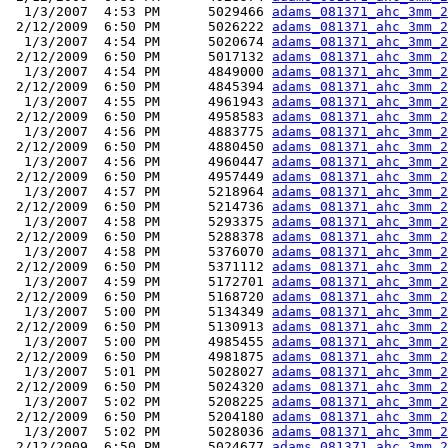
  1/3/2007  4:53 PM      5029466 
adams_081371_ahc_3mm_2
 2/12/2009  6:50 PM      5026222 
adams_081371_ahc_3mm_2
  1/3/2007  4:54 PM      5020674 
adams_081371_ahc_3mm_2
 2/12/2009  6:50 PM      5017132 
adams_081371_ahc_3mm_2
  1/3/2007  4:54 PM      4849000 
adams_081371_ahc_3mm_2
 2/12/2009  6:50 PM      4845394 
adams_081371_ahc_3mm_2
  1/3/2007  4:55 PM      4961943 
adams_081371_ahc_3mm_2
 2/12/2009  6:50 PM      4958583 
adams_081371_ahc_3mm_2
  1/3/2007  4:56 PM      4883775 
adams_081371_ahc_3mm_2
 2/12/2009  6:50 PM      4880450 
adams_081371_ahc_3mm_2
  1/3/2007  4:56 PM      4960447 
adams_081371_ahc_3mm_2
 2/12/2009  6:50 PM      4957449 
adams_081371_ahc_3mm_2
  1/3/2007  4:57 PM      5218964 
adams_081371_ahc_3mm_2
 2/12/2009  6:50 PM      5214736 
adams_081371_ahc_3mm_2
  1/3/2007  4:58 PM      5293375 
adams_081371_ahc_3mm_2
 2/12/2009  6:50 PM      5288378 
adams_081371_ahc_3mm_2
  1/3/2007  4:58 PM      5376070 
adams_081371_ahc_3mm_2
 2/12/2009  6:50 PM      5371112 
adams_081371_ahc_3mm_2
  1/3/2007  4:59 PM      5172701 
adams_081371_ahc_3mm_2
 2/12/2009  6:50 PM      5168720 
adams_081371_ahc_3mm_2
  1/3/2007  5:00 PM      5134349 
adams_081371_ahc_3mm_2
 2/12/2009  6:50 PM      5130913 
adams_081371_ahc_3mm_2
  1/3/2007  5:00 PM      4985455 
adams_081371_ahc_3mm_2
 2/12/2009  6:50 PM      4981875 
adams_081371_ahc_3mm_2
  1/3/2007  5:01 PM      5028027 
adams_081371_ahc_3mm_2
 2/12/2009  6:50 PM      5024320 
adams_081371_ahc_3mm_2
  1/3/2007  5:02 PM      5208225 
adams_081371_ahc_3mm_2
 2/12/2009  6:50 PM      5204180 
adams_081371_ahc_3mm_2
  1/3/2007  5:02 PM      5028036 
adams_081371_ahc_3mm_2
 2/12/2009  6:50 PM      5024677 
adams_081371_ahc_3mm_2