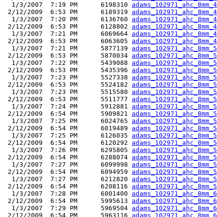
  1/3/2007  7:19 PM      6198310 
adams_102971_ahc_8mm_4
 2/12/2009  6:53 PM      6189319 
adams_102971_ahc_8mm_4
  1/3/2007  7:20 PM      6136760 
adams_102971_ahc_8mm_4
 2/12/2009  6:53 PM      6128802 
adams_102971_ahc_8mm_4
  1/3/2007  7:21 PM      6069664 
adams_102971_ahc_8mm_4
 2/12/2009  6:53 PM      6063605 
adams_102971_ahc_8mm_4
  1/3/2007  7:21 PM      5877139 
adams_102971_ahc_8mm_5
 2/12/2009  6:53 PM      5870034 
adams_102971_ahc_8mm_5
  1/3/2007  7:22 PM      5439088 
adams_102971_ahc_8mm_5
 2/12/2009  6:53 PM      5435396 
adams_102971_ahc_8mm_5
  1/3/2007  7:23 PM      5527338 
adams_102971_ahc_8mm_5
 2/12/2009  6:53 PM      5524182 
adams_102971_ahc_8mm_5
  1/3/2007  7:23 PM      5515580 
adams_102971_ahc_8mm_5
 2/12/2009  6:53 PM      5511777 
adams_102971_ahc_8mm_5
  1/3/2007  7:24 PM      5912881 
adams_102971_ahc_8mm_5
 2/12/2009  6:54 PM      5909821 
adams_102971_ahc_8mm_5
  1/3/2007  7:25 PM      6024765 
adams_102971_ahc_8mm_5
 2/12/2009  6:54 PM      6019489 
adams_102971_ahc_8mm_5
  1/3/2007  7:25 PM      6126035 
adams_102971_ahc_8mm_5
 2/12/2009  6:54 PM      6120292 
adams_102971_ahc_8mm_5
  1/3/2007  7:26 PM      6295805 
adams_102971_ahc_8mm_5
 2/12/2009  6:54 PM      6288074 
adams_102971_ahc_8mm_5
  1/3/2007  7:27 PM      6099998 
adams_102971_ahc_8mm_5
 2/12/2009  6:54 PM      6094959 
adams_102971_ahc_8mm_5
  1/3/2007  7:27 PM      6212820 
adams_102971_ahc_8mm_5
 2/12/2009  6:54 PM      6208116 
adams_102971_ahc_8mm_5
  1/3/2007  7:28 PM      6001400 
adams_102971_ahc_8mm_6
 2/12/2009  6:54 PM      5995613 
adams_102971_ahc_8mm_6
  1/3/2007  7:29 PM      5969504 
adams_102971_ahc_8mm_6
 2/12/2009  6:54 PM      5963116 
adams_102971_ahc_8mm_6