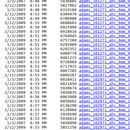
  1/3/2007  6:48 PM      5836885 
adams_101271_ahc_6mm_9
 2/12/2009  6:53 PM      5827062 
adams_101271_ahc_6mm_9
  1/3/2007  6:48 PM      6319184 
adams_101271_ahc_6mm_9
 2/12/2009  6:53 PM      6309470 
adams_101271_ahc_6mm_9
  1/3/2007  6:49 PM      6706988 
adams_101271_ahc_6mm_9
 2/12/2009  6:53 PM      6698683 
adams_101271_ahc_6mm_9
  1/3/2007  6:50 PM      6925999 
adams_101271_ahc_6mm_9
 2/12/2009  6:53 PM      6918616 
adams_101271_ahc_6mm_9
  1/3/2007  6:51 PM      6764045 
adams_101271_ahc_6mm_9
 2/12/2009  6:53 PM      6757260 
adams_101271_ahc_6mm_9
  1/3/2007  6:51 PM      6295989 
adams_101271_ahc_6mm_9
 2/12/2009  6:53 PM      6292352 
adams_101271_ahc_6mm_9
  1/3/2007  6:52 PM      6468778 
adams_101271_ahc_6mm_9
 2/12/2009  6:53 PM      6461215 
adams_101271_ahc_6mm_9
  1/3/2007  6:53 PM      6726069 
adams_101271_ahc_6mm_9
 2/12/2009  6:53 PM      6717925 
adams_101271_ahc_6mm_9
  1/3/2007  6:54 PM      6067285 
adams_102971_ahc_8mm_1
 2/12/2009  6:53 PM      6060287 
adams_102971_ahc_8mm_1
  1/3/2007  6:55 PM      6028411 
adams_102971_ahc_8mm_1
 2/12/2009  6:53 PM      6021650 
adams_102971_ahc_8mm_1
  1/3/2007  6:55 PM      5930674 
adams_102971_ahc_8mm_1
 2/12/2009  6:53 PM      5926835 
adams_102971_ahc_8mm_1
  1/3/2007  6:56 PM      6063908 
adams_102971_ahc_8mm_1
 2/12/2009  6:53 PM      6056682 
adams_102971_ahc_8mm_1
  1/3/2007  6:57 PM      6136290 
adams_102971_ahc_8mm_1
 2/12/2009  6:53 PM      6128968 
adams_102971_ahc_8mm_1
  1/3/2007  6:57 PM      5939590 
adams_102971_ahc_8mm_1
 2/12/2009  6:53 PM      5936014 
adams_102971_ahc_8mm_1
  1/3/2007  6:58 PM      5858099 
adams_102971_ahc_8mm_1
 2/12/2009  6:53 PM      5851256 
adams_102971_ahc_8mm_1