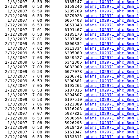
  1/3/2007  6:59 PM      6165147 
adams_102971_ahc_8mm_1
 2/12/2009  6:53 PM      6158246 
adams_102971_ahc_8mm_1
  1/3/2007  6:59 PM      6285769 
adams_102971_ahc_8mm_1
 2/12/2009  6:53 PM      6279026 
adams_102971_ahc_8mm_1
  1/3/2007  7:00 PM      6057403 
adams_102971_ahc_8mm_1
 2/12/2009  6:53 PM      6051343 
adams_102971_ahc_8mm_1
  1/3/2007  7:01 PM      6191467 
adams_102971_ahc_8mm_1
 2/12/2009  6:53 PM      6185170 
adams_102971_ahc_8mm_1
  1/3/2007  7:01 PM      6307962 
adams_102971_ahc_8mm_1
 2/12/2009  6:53 PM      6300332 
adams_102971_ahc_8mm_1
  1/3/2007  7:02 PM      6313334 
adams_102971_ahc_8mm_1
 2/12/2009  6:53 PM      6305980 
adams_102971_ahc_8mm_1
  1/3/2007  7:03 PM      6349527 
adams_102971_ahc_8mm_1
 2/12/2009  6:53 PM      6342306 
adams_102971_ahc_8mm_1
  1/3/2007  7:03 PM      6082000 
adams_102971_ahc_8mm_1
 2/12/2009  6:53 PM      6077078 
adams_102971_ahc_8mm_1
  1/3/2007  7:04 PM      6206741 
adams_102971_ahc_8mm_1
 2/12/2009  6:53 PM      6200681 
adams_102971_ahc_8mm_1
  1/3/2007  7:05 PM      6195261 
adams_102971_ahc_8mm_1
 2/12/2009  6:53 PM      6187815 
adams_102971_ahc_8mm_1
  1/3/2007  7:06 PM      6204607 
adams_102971_ahc_8mm_1
 2/12/2009  6:53 PM      6197510 
adams_102971_ahc_8mm_1
  1/3/2007  7:06 PM      6123889 
adams_102971_ahc_8mm_1
 2/12/2009  6:53 PM      6116203 
adams_102971_ahc_8mm_1
  1/3/2007  7:07 PM      5937821 
adams_102971_ahc_8mm_1
 2/12/2009  6:53 PM      5930594 
adams_102971_ahc_8mm_1
  1/3/2007  7:08 PM      5926295 
adams_102971_ahc_8mm_1
 2/12/2009  6:53 PM      5918429 
adams_102971_ahc_8mm_1
  1/3/2007  7:08 PM      6161047 
adams_102971_ahc_8mm_1
 2/12/2009  6:53 PM      6153611 
adams_102971_ahc_8mm_1