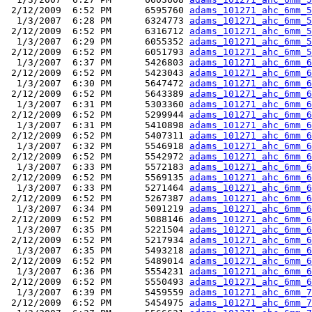
 2/12/2009  6:52 PM      6595760 
adams_101271_ahc_6mm_5
  1/3/2007  6:28 PM      6324773 
adams_101271_ahc_6mm_5
 2/12/2009  6:52 PM      6316712 
adams_101271_ahc_6mm_5
  1/3/2007  6:29 PM      6055352 
adams_101271_ahc_6mm_5
 2/12/2009  6:52 PM      6051793 
adams_101271_ahc_6mm_5
  1/3/2007  6:37 PM      5426803 
adams_101271_ahc_6mm_6
 2/12/2009  6:52 PM      5423043 
adams_101271_ahc_6mm_6
  1/3/2007  6:30 PM      5647472 
adams_101271_ahc_6mm_6
 2/12/2009  6:52 PM      5643389 
adams_101271_ahc_6mm_6
  1/3/2007  6:31 PM      5303360 
adams_101271_ahc_6mm_6
 2/12/2009  6:52 PM      5299944 
adams_101271_ahc_6mm_6
  1/3/2007  6:31 PM      5410898 
adams_101271_ahc_6mm_6
 2/12/2009  6:52 PM      5407311 
adams_101271_ahc_6mm_6
  1/3/2007  6:32 PM      5546918 
adams_101271_ahc_6mm_6
 2/12/2009  6:52 PM      5542972 
adams_101271_ahc_6mm_6
  1/3/2007  6:33 PM      5572183 
adams_101271_ahc_6mm_6
 2/12/2009  6:52 PM      5569135 
adams_101271_ahc_6mm_6
  1/3/2007  6:33 PM      5271464 
adams_101271_ahc_6mm_6
 2/12/2009  6:52 PM      5267387 
adams_101271_ahc_6mm_6
  1/3/2007  6:34 PM      5091219 
adams_101271_ahc_6mm_6
 2/12/2009  6:52 PM      5088146 
adams_101271_ahc_6mm_6
  1/3/2007  6:35 PM      5221504 
adams_101271_ahc_6mm_6
 2/12/2009  6:52 PM      5217934 
adams_101271_ahc_6mm_6
  1/3/2007  6:35 PM      5493218 
adams_101271_ahc_6mm_6
 2/12/2009  6:52 PM      5489014 
adams_101271_ahc_6mm_6
  1/3/2007  6:36 PM      5554231 
adams_101271_ahc_6mm_6
 2/12/2009  6:52 PM      5550493 
adams_101271_ahc_6mm_6
  1/3/2007  6:39 PM      5459559 
adams_101271_ahc_6mm_7
 2/12/2009  6:52 PM      5454975 
adams_101271_ahc_6mm_7