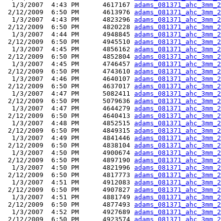
  1/3/2007  4:43 PM      4617167 
adams_081371_ahc_3mm_2
 2/12/2009  6:50 PM      4613976 
adams_081371_ahc_3mm_2
  1/3/2007  4:43 PM      4823296 
adams_081371_ahc_3mm_2
 2/12/2009  6:50 PM      4820228 
adams_081371_ahc_3mm_2
  1/3/2007  4:44 PM      4948845 
adams_081371_ahc_3mm_2
 2/12/2009  6:50 PM      4945510 
adams_081371_ahc_3mm_2
  1/3/2007  4:45 PM      4856162 
adams_081371_ahc_3mm_2
 2/12/2009  6:50 PM      4852804 
adams_081371_ahc_3mm_2
  1/3/2007  4:45 PM      4746457 
adams_081371_ahc_3mm_2
 2/12/2009  6:50 PM      4743610 
adams_081371_ahc_3mm_2
  1/3/2007  4:46 PM      4640107 
adams_081371_ahc_3mm_2
 2/12/2009  6:50 PM      4637017 
adams_081371_ahc_3mm_2
  1/3/2007  4:47 PM      5082411 
adams_081371_ahc_3mm_2
 2/12/2009  6:50 PM      5079636 
adams_081371_ahc_3mm_2
  1/3/2007  4:47 PM      4644279 
adams_081371_ahc_3mm_2
 2/12/2009  6:50 PM      4640413 
adams_081371_ahc_3mm_2
  1/3/2007  4:48 PM      4852515 
adams_081371_ahc_3mm_2
 2/12/2009  6:50 PM      4849315 
adams_081371_ahc_3mm_2
  1/3/2007  4:49 PM      4841446 
adams_081371_ahc_3mm_2
 2/12/2009  6:50 PM      4838104 
adams_081371_ahc_3mm_2
  1/3/2007  4:50 PM      4900674 
adams_081371_ahc_3mm_2
 2/12/2009  6:50 PM      4897190 
adams_081371_ahc_3mm_2
  1/3/2007  4:50 PM      4821996 
adams_081371_ahc_3mm_2
 2/12/2009  6:50 PM      4817773 
adams_081371_ahc_3mm_2
  1/3/2007  4:51 PM      4912083 
adams_081371_ahc_3mm_2
 2/12/2009  6:50 PM      4907827 
adams_081371_ahc_3mm_2
  1/3/2007  4:51 PM      4881749 
adams_081371_ahc_3mm_2
 2/12/2009  6:50 PM      4877493 
adams_081371_ahc_3mm_2
  1/3/2007  4:52 PM      4927689 
adams_081371_ahc_3mm_2
 2/12/2009  6:50 PM      4923574 
adams_081371_ahc_3mm_2