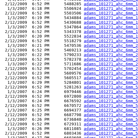
 2/12/2009  6:52 PM      5488285 
adams_101271_ahc_6mm_1
  1/3/2007  6:18 PM      5506924 
adams_101271_ahc_6mm_1
 2/12/2009  6:52 PM      5503506 
adams_101271_ahc_6mm_1
  1/3/2007  6:19 PM      5434884 
adams_101271_ahc_6mm_1
 2/12/2009  6:52 PM      5430688 
adams_101271_ahc_6mm_1
  1/3/2007  6:20 PM      5347864 
adams_101271_ahc_6mm_1
 2/12/2009  6:52 PM      5343378 
adams_101271_ahc_6mm_1
  1/3/2007  6:20 PM      5522834 
adams_101271_ahc_6mm_1
 2/12/2009  6:52 PM      5518279 
adams_101271_ahc_6mm_1
  1/3/2007  6:21 PM      5470536 
adams_101271_ahc_6mm_2
 2/12/2009  6:52 PM      5469213 
adams_101271_ahc_6mm_2
  1/3/2007  6:22 PM      5790233 
adams_101271_ahc_6mm_2
 2/12/2009  6:52 PM      5782378 
adams_101271_ahc_6mm_2
  1/3/2007  6:22 PM      5711686 
adams_101271_ahc_6mm_2
 2/12/2009  6:52 PM      5702454 
adams_101271_ahc_6mm_2
  1/3/2007  6:23 PM      5609576 
adams_101271_ahc_6mm_2
 2/12/2009  6:52 PM      5605517 
adams_101271_ahc_6mm_2
  1/3/2007  6:29 PM      5284801 
adams_101271_ahc_6mm_5
 2/12/2009  6:52 PM      5281263 
adams_101271_ahc_6mm_5
  1/3/2007  6:24 PM      6979446 
adams_101271_ahc_6mm_5
 2/12/2009  6:52 PM      6972800 
adams_101271_ahc_6mm_5
  1/3/2007  6:24 PM      6676592 
adams_101271_ahc_6mm_5
 2/12/2009  6:52 PM      6670572 
adams_101271_ahc_6mm_5
  1/3/2007  6:25 PM      6694377 
adams_101271_ahc_6mm_5
 2/12/2009  6:52 PM      6687798 
adams_101271_ahc_6mm_5
  1/3/2007  6:26 PM      6736840 
adams_101271_ahc_6mm_5
 2/12/2009  6:52 PM      6729311 
adams_101271_ahc_6mm_5
  1/3/2007  6:26 PM      6811085 
adams_101271_ahc_6mm_5
 2/12/2009  6:52 PM      6803436 
adams_101271_ahc_6mm_5
  1/3/2007  6:27 PM      6603608 
adams_101271_ahc_6mm_5