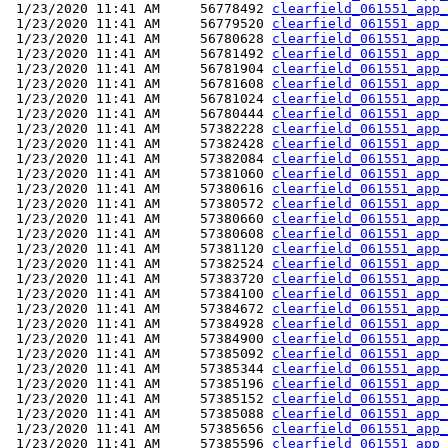
 1/23/2020 11:41 AM     56778492 
clearfield_061551_app_
 1/23/2020 11:41 AM     56779520 
clearfield_061551_app_
 1/23/2020 11:41 AM     56780628 
clearfield_061551_app_
 1/23/2020 11:41 AM     56781492 
clearfield_061551_app_
 1/23/2020 11:41 AM     56781904 
clearfield_061551_app_
 1/23/2020 11:41 AM     56781608 
clearfield_061551_app_
 1/23/2020 11:41 AM     56781024 
clearfield_061551_app_
 1/23/2020 11:41 AM     56780444 
clearfield_061551_app_
 1/23/2020 11:41 AM     57382228 
clearfield_061551_app_
 1/23/2020 11:41 AM     57382428 
clearfield_061551_app_
 1/23/2020 11:41 AM     57382084 
clearfield_061551_app_
 1/23/2020 11:41 AM     57381060 
clearfield_061551_app_
 1/23/2020 11:41 AM     57380616 
clearfield_061551_app_
 1/23/2020 11:41 AM     57380572 
clearfield_061551_app_
 1/23/2020 11:41 AM     57380660 
clearfield_061551_app_
 1/23/2020 11:41 AM     57380608 
clearfield_061551_app_
 1/23/2020 11:41 AM     57381120 
clearfield_061551_app_
 1/23/2020 11:41 AM     57382524 
clearfield_061551_app_
 1/23/2020 11:41 AM     57383720 
clearfield_061551_app_
 1/23/2020 11:41 AM     57384100 
clearfield_061551_app_
 1/23/2020 11:41 AM     57384672 
clearfield_061551_app_
 1/23/2020 11:41 AM     57384928 
clearfield_061551_app_
 1/23/2020 11:41 AM     57384900 
clearfield_061551_app_
 1/23/2020 11:41 AM     57385092 
clearfield_061551_app_
 1/23/2020 11:41 AM     57385344 
clearfield_061551_app_
 1/23/2020 11:41 AM     57385196 
clearfield_061551_app_
 1/23/2020 11:41 AM     57385152 
clearfield_061551_app_
 1/23/2020 11:41 AM     57385088 
clearfield_061551_app_
 1/23/2020 11:41 AM     57385656 
clearfield_061551_app_
 1/23/2020 11:41 AM     57385596 
clearfield_061551_app_