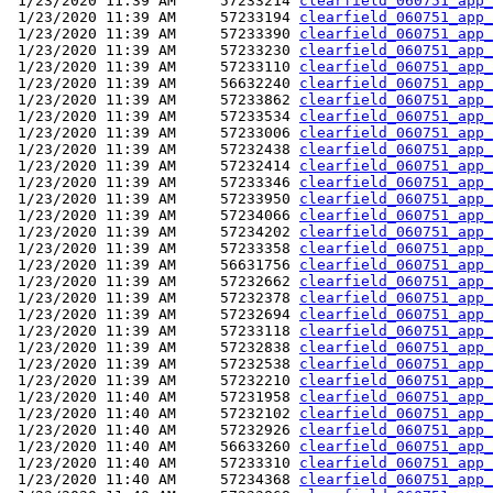
 1/23/2020 11:39 AM     57233214 
clearfield_060751_app_
 1/23/2020 11:39 AM     57233194 
clearfield_060751_app_
 1/23/2020 11:39 AM     57233390 
clearfield_060751_app_
 1/23/2020 11:39 AM     57233230 
clearfield_060751_app_
 1/23/2020 11:39 AM     57233110 
clearfield_060751_app_
 1/23/2020 11:39 AM     56632240 
clearfield_060751_app_
 1/23/2020 11:39 AM     57233862 
clearfield_060751_app_
 1/23/2020 11:39 AM     57233534 
clearfield_060751_app_
 1/23/2020 11:39 AM     57233006 
clearfield_060751_app_
 1/23/2020 11:39 AM     57232438 
clearfield_060751_app_
 1/23/2020 11:39 AM     57232414 
clearfield_060751_app_
 1/23/2020 11:39 AM     57233346 
clearfield_060751_app_
 1/23/2020 11:39 AM     57233950 
clearfield_060751_app_
 1/23/2020 11:39 AM     57234066 
clearfield_060751_app_
 1/23/2020 11:39 AM     57234202 
clearfield_060751_app_
 1/23/2020 11:39 AM     57233358 
clearfield_060751_app_
 1/23/2020 11:39 AM     56631756 
clearfield_060751_app_
 1/23/2020 11:39 AM     57232662 
clearfield_060751_app_
 1/23/2020 11:39 AM     57232378 
clearfield_060751_app_
 1/23/2020 11:39 AM     57232694 
clearfield_060751_app_
 1/23/2020 11:39 AM     57233118 
clearfield_060751_app_
 1/23/2020 11:39 AM     57232838 
clearfield_060751_app_
 1/23/2020 11:39 AM     57232538 
clearfield_060751_app_
 1/23/2020 11:39 AM     57232210 
clearfield_060751_app_
 1/23/2020 11:40 AM     57231958 
clearfield_060751_app_
 1/23/2020 11:40 AM     57232102 
clearfield_060751_app_
 1/23/2020 11:40 AM     57232926 
clearfield_060751_app_
 1/23/2020 11:40 AM     56633260 
clearfield_060751_app_
 1/23/2020 11:40 AM     57233310 
clearfield_060751_app_
 1/23/2020 11:40 AM     57234368 
clearfield_060751_app_