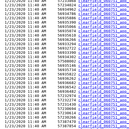
 1/23/2020 11:40 AM     57233868 
clearfield_060751_app_
 1/23/2020 11:40 AM     57234024 
clearfield_060751_app_
 1/23/2020 11:40 AM     56934962 
clearfield_060751_app_
 1/23/2020 11:40 AM     56934786 
clearfield_060751_app_
 1/23/2020 11:40 AM     56935886 
clearfield_060751_app_
 1/23/2020 11:40 AM     56935390 
clearfield_060751_app_
 1/23/2020 11:40 AM     56935066 
clearfield_060751_app_
 1/23/2020 11:40 AM     56935074 
clearfield_060751_app_
 1/23/2020 11:40 AM     56935610 
clearfield_060751_app_
 1/23/2020 11:40 AM     56936266 
clearfield_060751_app_
 1/23/2020 11:40 AM     56933294 
clearfield_060751_app_
 1/23/2020 11:40 AM     56932722 
clearfield_060751_app_
 1/23/2020 11:40 AM     56933390 
clearfield_060751_app_
 1/23/2020 11:40 AM     56934302 
clearfield_060751_app_
 1/23/2020 11:40 AM     57508002 
clearfield_060751_app_
 1/23/2020 11:40 AM     56935146 
clearfield_060751_app_
 1/23/2020 11:40 AM     56935734 
clearfield_060751_app_
 1/23/2020 11:40 AM     56935822 
clearfield_060751_app_
 1/23/2020 11:40 AM     56936262 
clearfield_060751_app_
 1/23/2020 11:40 AM     56936682 
clearfield_060751_app_
 1/23/2020 11:40 AM     56936542 
clearfield_060751_app_
 1/23/2020 11:40 AM     56936482 
clearfield_060751_app_
 1/23/2020 11:40 AM     57232974 
clearfield_060751_app_
 1/23/2020 11:40 AM     57232274 
clearfield_060751_app_
 1/23/2020 11:40 AM     57231430 
clearfield_060751_app_
 1/23/2020 11:40 AM     57230694 
clearfield_060751_app_
 1/23/2020 11:40 AM     57230614 
clearfield_060751_app_
 1/23/2020 11:40 AM     57230266 
clearfield_060751_app_
 1/23/2020 11:40 AM     57387470 
clearfield_060751_app_
 1/23/2020 11:40 AM     57387854 
clearfield_060751_app_