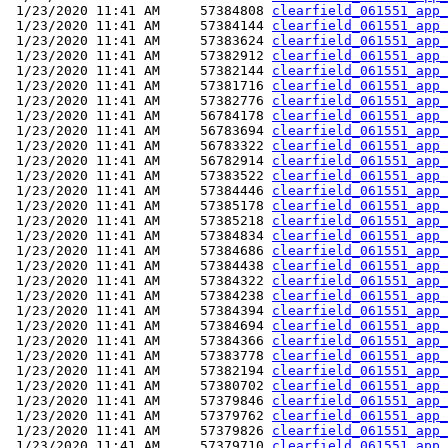
 1/23/2020 11:41 AM     57384808 
clearfield_061551_app_
 1/23/2020 11:41 AM     57384144 
clearfield_061551_app_
 1/23/2020 11:41 AM     57383624 
clearfield_061551_app_
 1/23/2020 11:41 AM     57382912 
clearfield_061551_app_
 1/23/2020 11:41 AM     57382144 
clearfield_061551_app_
 1/23/2020 11:41 AM     57381716 
clearfield_061551_app_
 1/23/2020 11:41 AM     57382776 
clearfield_061551_app_
 1/23/2020 11:41 AM     56784178 
clearfield_061551_app_
 1/23/2020 11:41 AM     56783694 
clearfield_061551_app_
 1/23/2020 11:41 AM     56783322 
clearfield_061551_app_
 1/23/2020 11:41 AM     56782914 
clearfield_061551_app_
 1/23/2020 11:41 AM     57383522 
clearfield_061551_app_
 1/23/2020 11:41 AM     57384446 
clearfield_061551_app_
 1/23/2020 11:41 AM     57385178 
clearfield_061551_app_
 1/23/2020 11:41 AM     57385218 
clearfield_061551_app_
 1/23/2020 11:41 AM     57384834 
clearfield_061551_app_
 1/23/2020 11:41 AM     57384686 
clearfield_061551_app_
 1/23/2020 11:41 AM     57384438 
clearfield_061551_app_
 1/23/2020 11:41 AM     57384322 
clearfield_061551_app_
 1/23/2020 11:41 AM     57384238 
clearfield_061551_app_
 1/23/2020 11:41 AM     57384394 
clearfield_061551_app_
 1/23/2020 11:41 AM     57384694 
clearfield_061551_app_
 1/23/2020 11:41 AM     57384366 
clearfield_061551_app_
 1/23/2020 11:41 AM     57383778 
clearfield_061551_app_
 1/23/2020 11:41 AM     57382194 
clearfield_061551_app_
 1/23/2020 11:41 AM     57380702 
clearfield_061551_app_
 1/23/2020 11:41 AM     57379846 
clearfield_061551_app_
 1/23/2020 11:41 AM     57379762 
clearfield_061551_app_
 1/23/2020 11:41 AM     57379826 
clearfield_061551_app_
 1/23/2020 11:41 AM     57379710 
clearfield_061551_app_