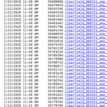
 1/23/2020 11:40 AM     56480606 
clearfield_060751_app_
 1/23/2020 11:40 AM     56479934 
clearfield_060751_app_
 1/23/2020 11:40 AM     56935348 
clearfield_060751_app_
 1/23/2020 11:40 AM     56481938 
clearfield_060751_app_
 1/23/2020 11:40 AM     56481474 
clearfield_060751_app_
 1/23/2020 11:40 AM     56481466 
clearfield_060751_app_
 1/23/2020 11:40 AM     56481662 
clearfield_060751_app_
 1/23/2020 11:40 AM     56481786 
clearfield_060751_app_
 1/23/2020 11:40 AM     56481338 
clearfield_060751_app_
 1/23/2020 11:40 AM     56480930 
clearfield_060751_app_
 1/23/2020 11:40 AM     56480118 
clearfield_060751_app_
 1/23/2020 11:40 AM     56935016 
clearfield_060751_app_
 1/23/2020 11:40 AM     56479394 
clearfield_060751_app_
 1/23/2020 11:40 AM     56782228 
clearfield_061551_app_
 1/23/2020 11:40 AM     56781616 
clearfield_061551_app_
 1/23/2020 11:40 AM     56780384 
clearfield_061551_app_
 1/23/2020 11:40 AM     56779980 
clearfield_061551_app_
 1/23/2020 11:40 AM     56780716 
clearfield_061551_app_
 1/23/2020 11:40 AM     56780872 
clearfield_061551_app_
 1/23/2020 11:40 AM     56781732 
clearfield_061551_app_
 1/23/2020 11:40 AM     56781628 
clearfield_061551_app_
 1/23/2020 11:40 AM     56781116 
clearfield_061551_app_
 1/23/2020 11:40 AM     56780744 
clearfield_061551_app_
 1/23/2020 11:40 AM     56780812 
clearfield_061551_app_
 1/23/2020 11:40 AM     56781340 
clearfield_061551_app_
 1/23/2020 11:40 AM     56781884 
clearfield_061551_app_
 1/23/2020 11:40 AM     56781452 
clearfield_061551_app_
 1/23/2020 11:40 AM     56780740 
clearfield_061551_app_
 1/23/2020 11:40 AM     56779784 
clearfield_061551_app_
 1/23/2020 11:41 AM     56778760 
clearfield_061551_app_