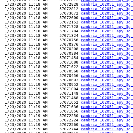
 1/23/2020 11:18 AM     57072828 
cambria_102051_apy_3g_
 1/23/2020 11:18 AM     57072812 
cambria_102051_apy_3g_
 1/23/2020 11:18 AM     57073072 
cambria_102051_apy_3g_
 1/23/2020 11:18 AM     57072600 
cambria_102051_apy_3g_
 1/23/2020 11:18 AM     57072152 
cambria_102051_apy_3g_
 1/23/2020 11:18 AM     57071728 
cambria_102051_apy_3g_
 1/23/2020 11:18 AM     57071784 
cambria_102051_apy_3g_
 1/23/2020 11:18 AM     57071324 
cambria_102051_apy_3g_
 1/23/2020 11:18 AM     57070756 
cambria_102051_apy_3g_
 1/23/2020 11:18 AM     57070376 
cambria_102051_apy_3g_
 1/23/2020 11:18 AM     57070308 
cambria_102051_apy_3g_
 1/23/2020 11:18 AM     57070384 
cambria_102051_apy_3g_
 1/23/2020 11:18 AM     57071454 
cambria_102051_apy_3g_
 1/23/2020 11:18 AM     57071088 
cambria_102051_apy_3g_
 1/23/2020 11:18 AM     57071622 
cambria_102051_apy_3g_
 1/23/2020 11:19 AM     57070568 
cambria_102051_apy_3g_
 1/23/2020 11:19 AM     57070456 
cambria_102051_apy_3g_
 1/23/2020 11:19 AM     57070692 
cambria_102051_apy_3g_
 1/23/2020 11:19 AM     57070952 
cambria_102051_apy_3g_
 1/23/2020 11:19 AM     57071004 
cambria_102051_apy_3g_
 1/23/2020 11:19 AM     57071148 
cambria_102051_apy_3g_
 1/23/2020 11:19 AM     57071468 
cambria_102051_apy_3g_
 1/23/2020 11:19 AM     57071652 
cambria_102051_apy_3g_
 1/23/2020 11:19 AM     57071636 
cambria_102051_apy_3g_
 1/23/2020 11:19 AM     57071856 
cambria_102051_apy_3g_
 1/23/2020 11:19 AM     57072250 
cambria_102051_apy_3g_
 1/23/2020 11:19 AM     57072224 
cambria_102051_apy_3g_
 1/23/2020 11:19 AM     57072560 
cambria_102051_apy_3g_
 1/23/2020 11:19 AM     57072744 
cambria_102051_apy_3g_