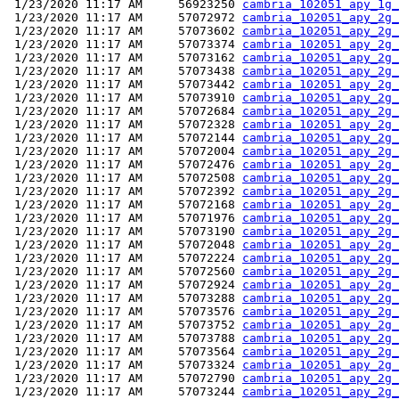
 1/23/2020 11:17 AM     56923250 
cambria_102051_apy_1g_
 1/23/2020 11:17 AM     57072972 
cambria_102051_apy_2g_
 1/23/2020 11:17 AM     57073602 
cambria_102051_apy_2g_
 1/23/2020 11:17 AM     57073374 
cambria_102051_apy_2g_
 1/23/2020 11:17 AM     57073162 
cambria_102051_apy_2g_
 1/23/2020 11:17 AM     57073438 
cambria_102051_apy_2g_
 1/23/2020 11:17 AM     57073442 
cambria_102051_apy_2g_
 1/23/2020 11:17 AM     57073910 
cambria_102051_apy_2g_
 1/23/2020 11:17 AM     57072684 
cambria_102051_apy_2g_
 1/23/2020 11:17 AM     57072328 
cambria_102051_apy_2g_
 1/23/2020 11:17 AM     57072144 
cambria_102051_apy_2g_
 1/23/2020 11:17 AM     57072004 
cambria_102051_apy_2g_
 1/23/2020 11:17 AM     57072476 
cambria_102051_apy_2g_
 1/23/2020 11:17 AM     57072508 
cambria_102051_apy_2g_
 1/23/2020 11:17 AM     57072392 
cambria_102051_apy_2g_
 1/23/2020 11:17 AM     57072168 
cambria_102051_apy_2g_
 1/23/2020 11:17 AM     57071976 
cambria_102051_apy_2g_
 1/23/2020 11:17 AM     57073190 
cambria_102051_apy_2g_
 1/23/2020 11:17 AM     57072048 
cambria_102051_apy_2g_
 1/23/2020 11:17 AM     57072224 
cambria_102051_apy_2g_
 1/23/2020 11:17 AM     57072560 
cambria_102051_apy_2g_
 1/23/2020 11:17 AM     57072924 
cambria_102051_apy_2g_
 1/23/2020 11:17 AM     57073288 
cambria_102051_apy_2g_
 1/23/2020 11:17 AM     57073576 
cambria_102051_apy_2g_
 1/23/2020 11:17 AM     57073752 
cambria_102051_apy_2g_
 1/23/2020 11:17 AM     57073788 
cambria_102051_apy_2g_
 1/23/2020 11:17 AM     57073564 
cambria_102051_apy_2g_
 1/23/2020 11:17 AM     57073324 
cambria_102051_apy_2g_
 1/23/2020 11:17 AM     57072790 
cambria_102051_apy_2g_
 1/23/2020 11:17 AM     57073244 
cambria_102051_apy_2g_