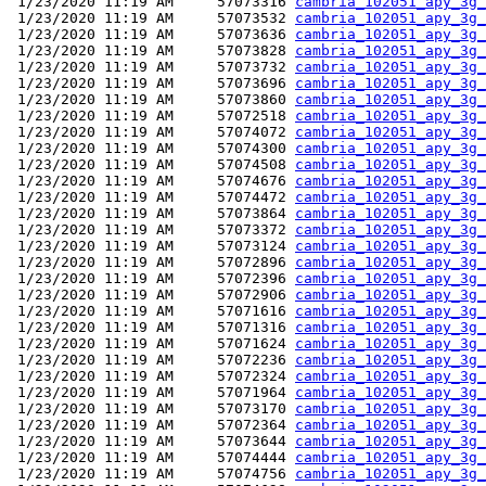
 1/23/2020 11:19 AM     57073316 
cambria_102051_apy_3g_
 1/23/2020 11:19 AM     57073532 
cambria_102051_apy_3g_
 1/23/2020 11:19 AM     57073636 
cambria_102051_apy_3g_
 1/23/2020 11:19 AM     57073828 
cambria_102051_apy_3g_
 1/23/2020 11:19 AM     57073732 
cambria_102051_apy_3g_
 1/23/2020 11:19 AM     57073696 
cambria_102051_apy_3g_
 1/23/2020 11:19 AM     57073860 
cambria_102051_apy_3g_
 1/23/2020 11:19 AM     57072518 
cambria_102051_apy_3g_
 1/23/2020 11:19 AM     57074072 
cambria_102051_apy_3g_
 1/23/2020 11:19 AM     57074300 
cambria_102051_apy_3g_
 1/23/2020 11:19 AM     57074508 
cambria_102051_apy_3g_
 1/23/2020 11:19 AM     57074676 
cambria_102051_apy_3g_
 1/23/2020 11:19 AM     57074472 
cambria_102051_apy_3g_
 1/23/2020 11:19 AM     57073864 
cambria_102051_apy_3g_
 1/23/2020 11:19 AM     57073372 
cambria_102051_apy_3g_
 1/23/2020 11:19 AM     57073124 
cambria_102051_apy_3g_
 1/23/2020 11:19 AM     57072896 
cambria_102051_apy_3g_
 1/23/2020 11:19 AM     57072396 
cambria_102051_apy_3g_
 1/23/2020 11:19 AM     57072906 
cambria_102051_apy_3g_
 1/23/2020 11:19 AM     57071616 
cambria_102051_apy_3g_
 1/23/2020 11:19 AM     57071316 
cambria_102051_apy_3g_
 1/23/2020 11:19 AM     57071624 
cambria_102051_apy_3g_
 1/23/2020 11:19 AM     57072236 
cambria_102051_apy_3g_
 1/23/2020 11:19 AM     57072324 
cambria_102051_apy_3g_
 1/23/2020 11:19 AM     57071964 
cambria_102051_apy_3g_
 1/23/2020 11:19 AM     57073170 
cambria_102051_apy_3g_
 1/23/2020 11:19 AM     57072364 
cambria_102051_apy_3g_
 1/23/2020 11:19 AM     57073644 
cambria_102051_apy_3g_
 1/23/2020 11:19 AM     57074444 
cambria_102051_apy_3g_
 1/23/2020 11:19 AM     57074756 
cambria_102051_apy_3g_