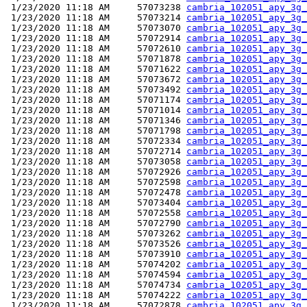
 1/23/2020 11:18 AM     57073238 
cambria_102051_apy_3g_
 1/23/2020 11:18 AM     57073214 
cambria_102051_apy_3g_
 1/23/2020 11:18 AM     57073070 
cambria_102051_apy_3g_
 1/23/2020 11:18 AM     57072914 
cambria_102051_apy_3g_
 1/23/2020 11:18 AM     57072610 
cambria_102051_apy_3g_
 1/23/2020 11:18 AM     57071878 
cambria_102051_apy_3g_
 1/23/2020 11:18 AM     57071622 
cambria_102051_apy_3g_
 1/23/2020 11:18 AM     57073672 
cambria_102051_apy_3g_
 1/23/2020 11:18 AM     57073492 
cambria_102051_apy_3g_
 1/23/2020 11:18 AM     57071174 
cambria_102051_apy_3g_
 1/23/2020 11:18 AM     57071014 
cambria_102051_apy_3g_
 1/23/2020 11:18 AM     57071346 
cambria_102051_apy_3g_
 1/23/2020 11:18 AM     57071798 
cambria_102051_apy_3g_
 1/23/2020 11:18 AM     57072334 
cambria_102051_apy_3g_
 1/23/2020 11:18 AM     57072714 
cambria_102051_apy_3g_
 1/23/2020 11:18 AM     57073058 
cambria_102051_apy_3g_
 1/23/2020 11:18 AM     57072926 
cambria_102051_apy_3g_
 1/23/2020 11:18 AM     57072598 
cambria_102051_apy_3g_
 1/23/2020 11:18 AM     57072478 
cambria_102051_apy_3g_
 1/23/2020 11:18 AM     57073404 
cambria_102051_apy_3g_
 1/23/2020 11:18 AM     57072558 
cambria_102051_apy_3g_
 1/23/2020 11:18 AM     57072790 
cambria_102051_apy_3g_
 1/23/2020 11:18 AM     57073262 
cambria_102051_apy_3g_
 1/23/2020 11:18 AM     57073526 
cambria_102051_apy_3g_
 1/23/2020 11:18 AM     57073910 
cambria_102051_apy_3g_
 1/23/2020 11:18 AM     57074202 
cambria_102051_apy_3g_
 1/23/2020 11:18 AM     57074594 
cambria_102051_apy_3g_
 1/23/2020 11:18 AM     57074734 
cambria_102051_apy_3g_
 1/23/2020 11:18 AM     57074222 
cambria_102051_apy_3g_
 1/23/2020 11:18 AM     57072878 
cambria_102051_apy_3g_