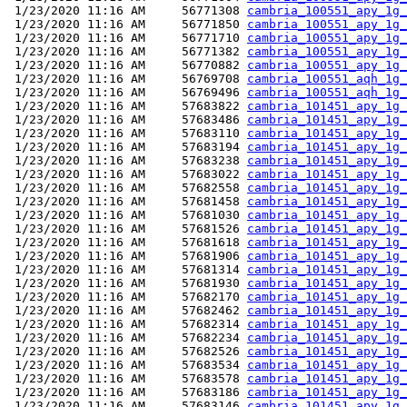
 1/23/2020 11:16 AM     56771308 
cambria_100551_apy_1g_
 1/23/2020 11:16 AM     56771850 
cambria_100551_apy_1g_
 1/23/2020 11:16 AM     56771710 
cambria_100551_apy_1g_
 1/23/2020 11:16 AM     56771382 
cambria_100551_apy_1g_
 1/23/2020 11:16 AM     56770882 
cambria_100551_apy_1g_
 1/23/2020 11:16 AM     56769708 
cambria_100551_aqh_1g_
 1/23/2020 11:16 AM     56769496 
cambria_100551_aqh_1g_
 1/23/2020 11:16 AM     57683822 
cambria_101451_apy_1g_
 1/23/2020 11:16 AM     57683486 
cambria_101451_apy_1g_
 1/23/2020 11:16 AM     57683110 
cambria_101451_apy_1g_
 1/23/2020 11:16 AM     57683194 
cambria_101451_apy_1g_
 1/23/2020 11:16 AM     57683238 
cambria_101451_apy_1g_
 1/23/2020 11:16 AM     57683022 
cambria_101451_apy_1g_
 1/23/2020 11:16 AM     57682558 
cambria_101451_apy_1g_
 1/23/2020 11:16 AM     57681458 
cambria_101451_apy_1g_
 1/23/2020 11:16 AM     57681030 
cambria_101451_apy_1g_
 1/23/2020 11:16 AM     57681526 
cambria_101451_apy_1g_
 1/23/2020 11:16 AM     57681618 
cambria_101451_apy_1g_
 1/23/2020 11:16 AM     57681906 
cambria_101451_apy_1g_
 1/23/2020 11:16 AM     57681314 
cambria_101451_apy_1g_
 1/23/2020 11:16 AM     57681930 
cambria_101451_apy_1g_
 1/23/2020 11:16 AM     57682170 
cambria_101451_apy_1g_
 1/23/2020 11:16 AM     57682462 
cambria_101451_apy_1g_
 1/23/2020 11:16 AM     57682314 
cambria_101451_apy_1g_
 1/23/2020 11:16 AM     57682234 
cambria_101451_apy_1g_
 1/23/2020 11:16 AM     57682526 
cambria_101451_apy_1g_
 1/23/2020 11:16 AM     57683534 
cambria_101451_apy_1g_
 1/23/2020 11:16 AM     57683578 
cambria_101451_apy_1g_
 1/23/2020 11:16 AM     57683186 
cambria_101451_apy_1g_
 1/23/2020 11:16 AM     57683146 
cambria_101451_apy_1g_