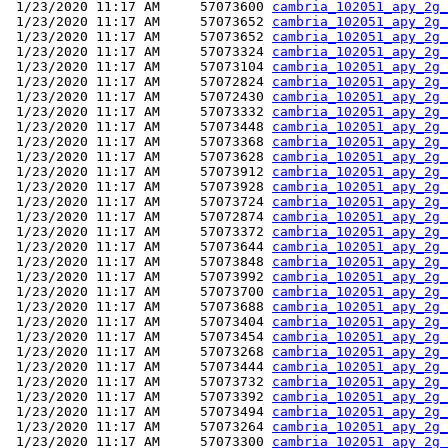
 1/23/2020 11:17 AM     57073600 
cambria_102051_apy_2g_
 1/23/2020 11:17 AM     57073652 
cambria_102051_apy_2g_
 1/23/2020 11:17 AM     57073652 
cambria_102051_apy_2g_
 1/23/2020 11:17 AM     57073324 
cambria_102051_apy_2g_
 1/23/2020 11:17 AM     57073104 
cambria_102051_apy_2g_
 1/23/2020 11:17 AM     57072824 
cambria_102051_apy_2g_
 1/23/2020 11:17 AM     57072430 
cambria_102051_apy_2g_
 1/23/2020 11:17 AM     57073332 
cambria_102051_apy_2g_
 1/23/2020 11:17 AM     57073448 
cambria_102051_apy_2g_
 1/23/2020 11:17 AM     57073368 
cambria_102051_apy_2g_
 1/23/2020 11:17 AM     57073628 
cambria_102051_apy_2g_
 1/23/2020 11:17 AM     57073912 
cambria_102051_apy_2g_
 1/23/2020 11:17 AM     57073928 
cambria_102051_apy_2g_
 1/23/2020 11:17 AM     57073724 
cambria_102051_apy_2g_
 1/23/2020 11:17 AM     57072874 
cambria_102051_apy_2g_
 1/23/2020 11:17 AM     57073372 
cambria_102051_apy_2g_
 1/23/2020 11:17 AM     57073644 
cambria_102051_apy_2g_
 1/23/2020 11:17 AM     57073848 
cambria_102051_apy_2g_
 1/23/2020 11:17 AM     57073992 
cambria_102051_apy_2g_
 1/23/2020 11:17 AM     57073700 
cambria_102051_apy_2g_
 1/23/2020 11:17 AM     57073688 
cambria_102051_apy_2g_
 1/23/2020 11:17 AM     57073404 
cambria_102051_apy_2g_
 1/23/2020 11:17 AM     57073454 
cambria_102051_apy_2g_
 1/23/2020 11:17 AM     57073268 
cambria_102051_apy_2g_
 1/23/2020 11:17 AM     57073444 
cambria_102051_apy_2g_
 1/23/2020 11:17 AM     57073732 
cambria_102051_apy_2g_
 1/23/2020 11:17 AM     57073392 
cambria_102051_apy_2g_
 1/23/2020 11:17 AM     57073494 
cambria_102051_apy_2g_
 1/23/2020 11:17 AM     57073264 
cambria_102051_apy_2g_
 1/23/2020 11:17 AM     57073300 
cambria_102051_apy_2g_