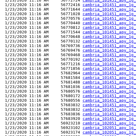
 1/23/2020 11:16 AM     56772724 
cambria_101451_apy_1g_
 1/23/2020 11:16 AM     56772416 
cambria_101451_apy_1g_
 1/23/2020 11:16 AM     56771644 
cambria_101451_apy_1g_
 1/23/2020 11:16 AM     56771028 
cambria_101451_apy_1g_
 1/23/2020 11:16 AM     56770576 
cambria_101451_apy_1g_
 1/23/2020 11:16 AM     56770440 
cambria_101451_apy_1g_
 1/23/2020 11:16 AM     56770812 
cambria_101451_apy_1g_
 1/23/2020 11:16 AM     56771544 
cambria_101451_apy_1g_
 1/23/2020 11:16 AM     56770648 
cambria_101451_apy_1g_
 1/23/2020 11:16 AM     56770132 
cambria_101451_apy_1g_
 1/23/2020 11:16 AM     56769736 
cambria_101451_apy_1g_
 1/23/2020 11:16 AM     56769476 
cambria_101451_apy_1g_
 1/23/2020 11:16 AM     56769468 
cambria_101451_apy_1g_
 1/23/2020 11:16 AM     56770192 
cambria_101451_apy_1g_
 1/23/2020 11:16 AM     56771216 
cambria_101451_apy_1g_
 1/23/2020 11:16 AM     56771856 
cambria_101451_apy_1g_
 1/23/2020 11:16 AM     57682964 
cambria_101451_apy_1g_
 1/23/2020 11:16 AM     57681584 
cambria_101451_apy_1g_
 1/23/2020 11:16 AM     57681488 
cambria_101451_apy_1g_
 1/23/2020 11:16 AM     57681036 
cambria_101451_apy_1g_
 1/23/2020 11:16 AM     57680576 
cambria_101451_apy_1g_
 1/23/2020 11:16 AM     57680172 
cambria_101451_apy_1g_
 1/23/2020 11:16 AM     57680556 
cambria_101451_apy_1g_
 1/23/2020 11:16 AM     57683832 
cambria_101451_apy_1g_
 1/23/2020 11:16 AM     57683832 
cambria_101451_apy_1g_
 1/23/2020 11:16 AM     57683836 
cambria_101451_apy_1g_
 1/23/2020 11:16 AM     57683920 
cambria_101451_apy_1g_
 1/23/2020 11:16 AM     56923210 
cambria_102051_apy_1g_
 1/23/2020 11:16 AM     56923102 
cambria_102051_apy_1g_
 1/23/2020 11:16 AM     56923174 
cambria_102051_apy_1g_