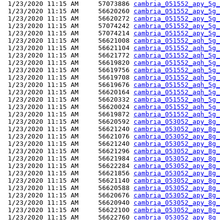
 1/23/2020 11:15 AM     57073886 
cambria_051552_apy_5g_
 1/23/2020 11:15 AM     56620260 
cambria_051552_apy_5g_
 1/23/2020 11:15 AM     56620272 
cambria_051552_apy_5g_
 1/23/2020 11:15 AM     57074242 
cambria_051552_apy_5g_
 1/23/2020 11:15 AM     57074214 
cambria_051552_apy_5g_
 1/23/2020 11:15 AM     56621008 
cambria_051552_aqh_5g_
 1/23/2020 11:15 AM     56621104 
cambria_051552_aqh_5g_
 1/23/2020 11:15 AM     56621772 
cambria_051552_aqh_5g_
 1/23/2020 11:15 AM     56619820 
cambria_051552_aqh_5g_
 1/23/2020 11:15 AM     56619756 
cambria_051552_aqh_5g_
 1/23/2020 11:15 AM     56619708 
cambria_051552_aqh_5g_
 1/23/2020 11:15 AM     56619676 
cambria_051552_aqh_5g_
 1/23/2020 11:15 AM     56620164 
cambria_051552_aqh_5g_
 1/23/2020 11:15 AM     56620332 
cambria_051552_aqh_5g_
 1/23/2020 11:15 AM     56620024 
cambria_051552_aqh_5g_
 1/23/2020 11:15 AM     56619872 
cambria_051552_aqh_5g_
 1/23/2020 11:15 AM     56620592 
cambria_053052_apy_8g_
 1/23/2020 11:15 AM     56621240 
cambria_053052_apy_8g_
 1/23/2020 11:15 AM     56621076 
cambria_053052_apy_8g_
 1/23/2020 11:15 AM     56621240 
cambria_053052_apy_8g_
 1/23/2020 11:15 AM     56621296 
cambria_053052_apy_8g_
 1/23/2020 11:15 AM     56621984 
cambria_053052_apy_8g_
 1/23/2020 11:15 AM     56622284 
cambria_053052_apy_8g_
 1/23/2020 11:15 AM     56621856 
cambria_053052_apy_8g_
 1/23/2020 11:15 AM     56621140 
cambria_053052_apy_8g_
 1/23/2020 11:15 AM     56620588 
cambria_053052_apy_8g_
 1/23/2020 11:15 AM     56620676 
cambria_053052_apy_8g_
 1/23/2020 11:15 AM     56620940 
cambria_053052_apy_8g_
 1/23/2020 11:15 AM     56622100 
cambria_053052_apy_8g_
 1/23/2020 11:15 AM     56622760 
cambria_053052_apy_8g_