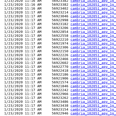
 1/23/2020 11:16 AM     56923382 
cambria_102051_apy_1g_
 1/23/2020 11:16 AM     56923382 
cambria_102051_apy_1g_
 1/23/2020 11:16 AM     56923402 
cambria_102051_apy_1g_
 1/23/2020 11:17 AM     56923214 
cambria_102051_apy_1g_
 1/23/2020 11:17 AM     56923046 
cambria_102051_apy_1g_
 1/23/2020 11:17 AM     56922998 
cambria_102051_apy_1g_
 1/23/2020 11:17 AM     56923182 
cambria_102051_apy_1g_
 1/23/2020 11:17 AM     56923206 
cambria_102051_apy_1g_
 1/23/2020 11:17 AM     56922854 
cambria_102051_apy_1g_
 1/23/2020 11:17 AM     56922558 
cambria_102051_apy_1g_
 1/23/2020 11:17 AM     56922210 
cambria_102051_apy_1g_
 1/23/2020 11:17 AM     56921974 
cambria_102051_apy_1g_
 1/23/2020 11:17 AM     56922306 
cambria_102051_apy_1g_
 1/23/2020 11:17 AM     56922150 
cambria_102051_apy_1g_
 1/23/2020 11:17 AM     56922226 
cambria_102051_apy_1g_
 1/23/2020 11:17 AM     56922466 
cambria_102051_apy_1g_
 1/23/2020 11:17 AM     56922602 
cambria_102051_apy_1g_
 1/23/2020 11:17 AM     56922770 
cambria_102051_apy_1g_
 1/23/2020 11:17 AM     56922418 
cambria_102051_apy_1g_
 1/23/2020 11:17 AM     56922186 
cambria_102051_apy_1g_
 1/23/2020 11:17 AM     56921906 
cambria_102051_apy_1g_
 1/23/2020 11:17 AM     56921574 
cambria_102051_apy_1g_
 1/23/2020 11:17 AM     56921846 
cambria_102051_apy_1g_
 1/23/2020 11:17 AM     56922242 
cambria_102051_apy_1g_
 1/23/2020 11:17 AM     56922966 
cambria_102051_apy_1g_
 1/23/2020 11:17 AM     56923262 
cambria_102051_apy_1g_
 1/23/2020 11:17 AM     56923486 
cambria_102051_apy_1g_
 1/23/2020 11:17 AM     56923438 
cambria_102051_apy_1g_
 1/23/2020 11:17 AM     56923154 
cambria_102051_apy_1g_
 1/23/2020 11:17 AM     56922946 
cambria_102051_apy_1g_