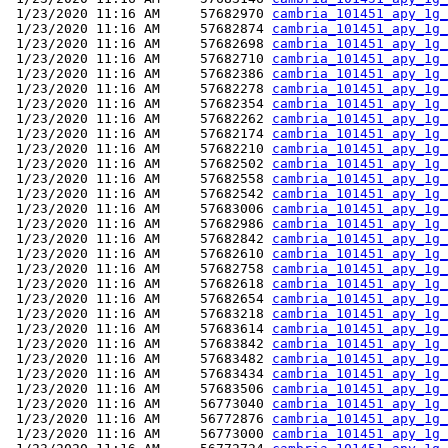
 1/23/2020 11:16 AM     57682970 
cambria_101451_apy_1g_
 1/23/2020 11:16 AM     57682874 
cambria_101451_apy_1g_
 1/23/2020 11:16 AM     57682698 
cambria_101451_apy_1g_
 1/23/2020 11:16 AM     57682710 
cambria_101451_apy_1g_
 1/23/2020 11:16 AM     57682386 
cambria_101451_apy_1g_
 1/23/2020 11:16 AM     57682278 
cambria_101451_apy_1g_
 1/23/2020 11:16 AM     57682354 
cambria_101451_apy_1g_
 1/23/2020 11:16 AM     57682262 
cambria_101451_apy_1g_
 1/23/2020 11:16 AM     57682174 
cambria_101451_apy_1g_
 1/23/2020 11:16 AM     57682210 
cambria_101451_apy_1g_
 1/23/2020 11:16 AM     57682502 
cambria_101451_apy_1g_
 1/23/2020 11:16 AM     57682558 
cambria_101451_apy_1g_
 1/23/2020 11:16 AM     57682542 
cambria_101451_apy_1g_
 1/23/2020 11:16 AM     57683006 
cambria_101451_apy_1g_
 1/23/2020 11:16 AM     57682986 
cambria_101451_apy_1g_
 1/23/2020 11:16 AM     57682842 
cambria_101451_apy_1g_
 1/23/2020 11:16 AM     57682610 
cambria_101451_apy_1g_
 1/23/2020 11:16 AM     57682758 
cambria_101451_apy_1g_
 1/23/2020 11:16 AM     57682618 
cambria_101451_apy_1g_
 1/23/2020 11:16 AM     57682654 
cambria_101451_apy_1g_
 1/23/2020 11:16 AM     57683218 
cambria_101451_apy_1g_
 1/23/2020 11:16 AM     57683614 
cambria_101451_apy_1g_
 1/23/2020 11:16 AM     57683842 
cambria_101451_apy_1g_
 1/23/2020 11:16 AM     57683482 
cambria_101451_apy_1g_
 1/23/2020 11:16 AM     57683434 
cambria_101451_apy_1g_
 1/23/2020 11:16 AM     57683506 
cambria_101451_apy_1g_
 1/23/2020 11:16 AM     56773040 
cambria_101451_apy_1g_
 1/23/2020 11:16 AM     56772876 
cambria_101451_apy_1g_
 1/23/2020 11:16 AM     56773000 
cambria_101451_apy_1g_