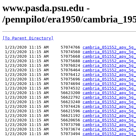
www.pasda.psu.edu -
/pennpilot/era1950/cambria_19
[To Parent Directory]
 1/23/2020 11:15 AM     57074766 
cambria_051552_apy_5g_
 1/23/2020 11:15 AM     57074560 
cambria_051552_apy_5g_
 1/23/2020 11:15 AM     57075668 
cambria_051552_apy_5g_
 1/23/2020 11:15 AM     57075688 
cambria_051552_apy_5g_
 1/23/2020 11:15 AM     57076024 
cambria_051552_apy_5g_
 1/23/2020 11:15 AM     57076464 
cambria_051552_apy_5g_
 1/23/2020 11:15 AM     57076412 
cambria_051552_apy_5g_
 1/23/2020 11:15 AM     57075696 
cambria_051552_apy_5g_
 1/23/2020 11:15 AM     57074694 
cambria_051552_apy_5g_
 1/23/2020 11:15 AM     57074532 
cambria_051552_apy_5g_
 1/23/2020 11:15 AM     56623200 
cambria_051552_apy_5g_
 1/23/2020 11:15 AM     56622792 
cambria_051552_apy_5g_
 1/23/2020 11:15 AM     56623240 
cambria_051552_apy_5g_
 1/23/2020 11:15 AM     57074426 
cambria_051552_apy_5g_
 1/23/2020 11:15 AM     56621596 
cambria_051552_apy_5g_
 1/23/2020 11:15 AM     56621192 
cambria_051552_apy_5g_
 1/23/2020 11:15 AM     56620656 
cambria_051552_apy_5g_
 1/23/2020 11:15 AM     57073798 
cambria_051552_apy_5g_
 1/23/2020 11:15 AM     57073674 
cambria_051552_apy_5g_
 1/23/2020 11:15 AM     57073494 
cambria_051552_apy_5g_