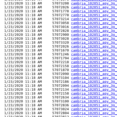
 1/23/2020 11:18 AM     57073208 
cambria_102051_apy_3g_
 1/23/2020 11:18 AM     57072026 
cambria_102051_apy_3g_
 1/23/2020 11:18 AM     57071778 
cambria_102051_apy_3g_
 1/23/2020 11:18 AM     57072778 
cambria_102051_apy_3g_
 1/23/2020 11:18 AM     57073214 
cambria_102051_apy_3g_
 1/23/2020 11:18 AM     57073058 
cambria_102051_apy_3g_
 1/23/2020 11:18 AM     57073016 
cambria_102051_apy_3g_
 1/23/2020 11:18 AM     57072828 
cambria_102051_apy_3g_
 1/23/2020 11:18 AM     57072900 
cambria_102051_apy_3g_
 1/23/2020 11:18 AM     57073028 
cambria_102051_apy_3g_
 1/23/2020 11:18 AM     57073320 
cambria_102051_apy_3g_
 1/23/2020 11:18 AM     57072026 
cambria_102051_apy_3g_
 1/23/2020 11:18 AM     57071670 
cambria_102051_apy_3g_
 1/23/2020 11:18 AM     57071246 
cambria_102051_apy_3g_
 1/23/2020 11:18 AM     57071794 
cambria_102051_apy_3g_
 1/23/2020 11:18 AM     57072218 
cambria_102051_apy_3g_
 1/23/2020 11:18 AM     57072158 
cambria_102051_apy_3g_
 1/23/2020 11:18 AM     57071870 
cambria_102051_apy_3g_
 1/23/2020 11:18 AM     57072090 
cambria_102051_apy_3g_
 1/23/2020 11:18 AM     57073104 
cambria_102051_apy_3g_
 1/23/2020 11:18 AM     57072186 
cambria_102051_apy_3g_
 1/23/2020 11:18 AM     57072094 
cambria_102051_apy_3g_
 1/23/2020 11:18 AM     57072134 
cambria_102051_apy_3g_
 1/23/2020 11:18 AM     57072158 
cambria_102051_apy_3g_
 1/23/2020 11:18 AM     57072634 
cambria_102051_apy_3g_
 1/23/2020 11:18 AM     57073100 
cambria_102051_apy_3g_
 1/23/2020 11:18 AM     57072836 
cambria_102051_apy_3g_
 1/23/2020 11:18 AM     57073024 
cambria_102051_apy_3g_
 1/23/2020 11:18 AM     57072804 
cambria_102051_apy_3g_
 1/23/2020 11:18 AM     57072812 
cambria_102051_apy_3g_