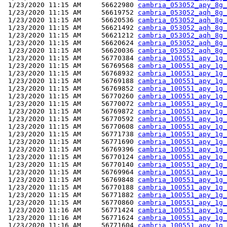
 1/23/2020 11:15 AM     56622980 
cambria_053052_apy_8g_
 1/23/2020 11:15 AM     56619752 
cambria_053052_aqh_8g_
 1/23/2020 11:15 AM     56620536 
cambria_053052_aqh_8g_
 1/23/2020 11:15 AM     56621492 
cambria_053052_aqh_8g_
 1/23/2020 11:15 AM     56621212 
cambria_053052_aqh_8g_
 1/23/2020 11:15 AM     56620624 
cambria_053052_aqh_8g_
 1/23/2020 11:15 AM     56620036 
cambria_053052_aqh_8g_
 1/23/2020 11:15 AM     56770384 
cambria_100551_apy_1g_
 1/23/2020 11:15 AM     56769568 
cambria_100551_apy_1g_
 1/23/2020 11:15 AM     56768932 
cambria_100551_apy_1g_
 1/23/2020 11:15 AM     56769188 
cambria_100551_apy_1g_
 1/23/2020 11:15 AM     56769852 
cambria_100551_apy_1g_
 1/23/2020 11:15 AM     56770260 
cambria_100551_apy_1g_
 1/23/2020 11:15 AM     56770072 
cambria_100551_apy_1g_
 1/23/2020 11:15 AM     56769872 
cambria_100551_apy_1g_
 1/23/2020 11:15 AM     56770592 
cambria_100551_apy_1g_
 1/23/2020 11:15 AM     56770608 
cambria_100551_apy_1g_
 1/23/2020 11:15 AM     56771738 
cambria_100551_apy_1g_
 1/23/2020 11:15 AM     56771690 
cambria_100551_apy_1g_
 1/23/2020 11:15 AM     56769396 
cambria_100551_apy_1g_
 1/23/2020 11:15 AM     56770124 
cambria_100551_apy_1g_
 1/23/2020 11:15 AM     56770140 
cambria_100551_apy_1g_
 1/23/2020 11:15 AM     56769964 
cambria_100551_apy_1g_
 1/23/2020 11:15 AM     56769848 
cambria_100551_apy_1g_
 1/23/2020 11:15 AM     56770188 
cambria_100551_apy_1g_
 1/23/2020 11:15 AM     56771882 
cambria_100551_apy_1g_
 1/23/2020 11:15 AM     56770860 
cambria_100551_apy_1g_
 1/23/2020 11:16 AM     56771424 
cambria_100551_apy_1g_
 1/23/2020 11:16 AM     56771624 
cambria_100551_apy_1g_
 1/23/2020 11:16 AM     56771604 
cambria_100551_apy_1g_