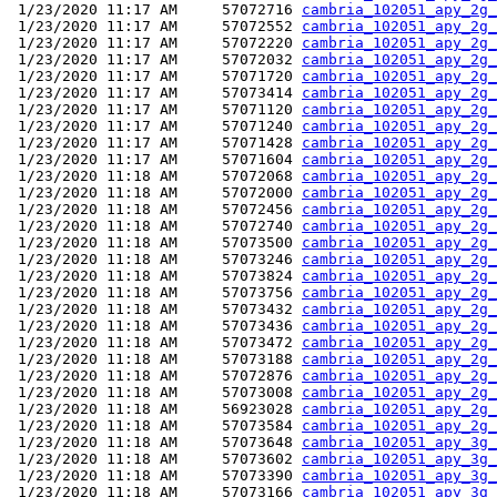
 1/23/2020 11:17 AM     57072716 
cambria_102051_apy_2g_
 1/23/2020 11:17 AM     57072552 
cambria_102051_apy_2g_
 1/23/2020 11:17 AM     57072220 
cambria_102051_apy_2g_
 1/23/2020 11:17 AM     57072032 
cambria_102051_apy_2g_
 1/23/2020 11:17 AM     57071720 
cambria_102051_apy_2g_
 1/23/2020 11:17 AM     57073414 
cambria_102051_apy_2g_
 1/23/2020 11:17 AM     57071120 
cambria_102051_apy_2g_
 1/23/2020 11:17 AM     57071240 
cambria_102051_apy_2g_
 1/23/2020 11:17 AM     57071428 
cambria_102051_apy_2g_
 1/23/2020 11:17 AM     57071604 
cambria_102051_apy_2g_
 1/23/2020 11:18 AM     57072068 
cambria_102051_apy_2g_
 1/23/2020 11:18 AM     57072000 
cambria_102051_apy_2g_
 1/23/2020 11:18 AM     57072456 
cambria_102051_apy_2g_
 1/23/2020 11:18 AM     57072740 
cambria_102051_apy_2g_
 1/23/2020 11:18 AM     57073500 
cambria_102051_apy_2g_
 1/23/2020 11:18 AM     57073246 
cambria_102051_apy_2g_
 1/23/2020 11:18 AM     57073824 
cambria_102051_apy_2g_
 1/23/2020 11:18 AM     57073756 
cambria_102051_apy_2g_
 1/23/2020 11:18 AM     57073432 
cambria_102051_apy_2g_
 1/23/2020 11:18 AM     57073436 
cambria_102051_apy_2g_
 1/23/2020 11:18 AM     57073472 
cambria_102051_apy_2g_
 1/23/2020 11:18 AM     57073188 
cambria_102051_apy_2g_
 1/23/2020 11:18 AM     57072876 
cambria_102051_apy_2g_
 1/23/2020 11:18 AM     57073008 
cambria_102051_apy_2g_
 1/23/2020 11:18 AM     56923028 
cambria_102051_apy_2g_
 1/23/2020 11:18 AM     57073584 
cambria_102051_apy_2g_
 1/23/2020 11:18 AM     57073648 
cambria_102051_apy_3g_
 1/23/2020 11:18 AM     57073602 
cambria_102051_apy_3g_
 1/23/2020 11:18 AM     57073390 
cambria_102051_apy_3g_
 1/23/2020 11:18 AM     57073166 
cambria_102051_apy_3g_