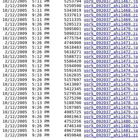
10/12/2005  5:11 PM      5253794 
york_092037_ahi1467.jp
 2/12/2009  9:26 PM      5250590 
york_092037_ahi1467.zi
10/12/2005  5:11 PM      5343019 
york_092037_ahi1468.jp
 2/12/2009  9:26 PM      5337613 
york_092037_ahi1468.zi
10/12/2005  5:11 PM      5211335 
york_092037_ahi1469.jp
 2/12/2009  9:26 PM      5205123 
york_092037_ahi1469.zi
10/12/2005  5:11 PM      5095801 
york_092037_ahi1470.jp
 2/12/2009  9:26 PM      5090223 
york_092037_ahi1470.zi
10/12/2005  5:12 PM      4775764 
york_092037_ahi1471.jp
 2/12/2009  9:26 PM      4746900 
york_092037_ahi1471.zi
10/12/2005  5:12 PM      5618483 
york_092037_ahi1472.jp
 2/12/2009  9:26 PM      5618271 
york_092037_ahi1472.zi
10/12/2005  5:12 PM      5588721 
york_092037_ahi1473.jp
 2/12/2009  9:26 PM      5586420 
york_092037_ahi1473.zi
10/12/2005  5:12 PM      5594090 
york_092037_ahi1474.jp
 2/12/2009  9:26 PM      5592435 
york_092037_ahi1474.zi
10/12/2005  5:13 PM      5162035 
york_092037_ahi1475.jp
 2/12/2009  9:26 PM      5157697 
york_092037_ahi1475.zi
10/12/2005  5:13 PM      5413087 
york_092037_ahi1476.jp
 2/12/2009  9:26 PM      5412345 
york_092037_ahi1476.zi
10/12/2005  5:13 PM      5279536 
york_092037_ahi1477.jp
 2/12/2009  9:26 PM      5275290 
york_092037_ahi1477.zi
10/12/2005  5:13 PM      5188700 
york_092037_ahi1478.jp
 2/12/2009  9:26 PM      5187985 
york_092037_ahi1478.zi
10/12/2005  5:13 PM      4985725 
york_092037_ahi1479.jp
 2/12/2009  9:26 PM      4981963 
york_092037_ahi1479.zi
10/12/2005  5:13 PM      4752256 
york_092037_ahi1480.jp
 2/12/2009  9:26 PM      4746140 
york_092037_ahi1480.zi
10/12/2005  5:14 PM      4967298 
york_092037_ahi1481.jp
 2/12/2009  9:26 PM      4959048 
york_092037_ahi1481.zi