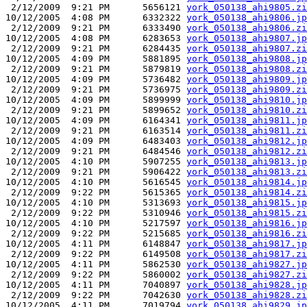
 2/12/2009  9:21 PM      5656121 
york_050138_ahi9805.zi
10/12/2005  4:08 PM      6332322 
york_050138_ahi9806.jp
 2/12/2009  9:21 PM      6333490 
york_050138_ahi9806.zi
10/12/2005  4:08 PM      6283653 
york_050138_ahi9807.jp
 2/12/2009  9:21 PM      6284435 
york_050138_ahi9807.zi
10/12/2005  4:09 PM      5881895 
york_050138_ahi9808.jp
 2/12/2009  9:21 PM      5879819 
york_050138_ahi9808.zi
10/12/2005  4:09 PM      5736482 
york_050138_ahi9809.jp
 2/12/2009  9:21 PM      5736975 
york_050138_ahi9809.zi
10/12/2005  4:09 PM      5899999 
york_050138_ahi9810.jp
 2/12/2009  9:21 PM      5899652 
york_050138_ahi9810.zi
10/12/2005  4:09 PM      6164341 
york_050138_ahi9811.jp
 2/12/2009  9:21 PM      6163514 
york_050138_ahi9811.zi
10/12/2005  4:09 PM      6483403 
york_050138_ahi9812.jp
 2/12/2009  9:21 PM      6484546 
york_050138_ahi9812.zi
10/12/2005  4:10 PM      5907255 
york_050138_ahi9813.jp
 2/12/2009  9:21 PM      5906422 
york_050138_ahi9813.zi
10/12/2005  4:10 PM      5616545 
york_050138_ahi9814.jp
 2/12/2009  9:22 PM      5615365 
york_050138_ahi9814.zi
10/12/2005  4:10 PM      5313693 
york_050138_ahi9815.jp
 2/12/2009  9:22 PM      5310946 
york_050138_ahi9815.zi
10/12/2005  4:10 PM      5217597 
york_050138_ahi9816.jp
 2/12/2009  9:22 PM      5215685 
york_050138_ahi9816.zi
10/12/2005  4:11 PM      6148847 
york_050138_ahi9817.jp
 2/12/2009  9:22 PM      6149508 
york_050138_ahi9817.zi
10/12/2005  4:11 PM      5862530 
york_050138_ahi9827.jp
 2/12/2009  9:22 PM      5860002 
york_050138_ahi9827.zi
10/12/2005  4:11 PM      7040897 
york_050138_ahi9828.jp
 2/12/2009  9:22 PM      7042630 
york_050138_ahi9828.zi
10/12/2005  4:11 PM      7019794 
york_050138_ahi9829.jp