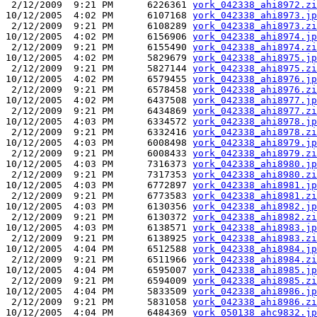
 2/12/2009  9:21 PM      6226361 
york_042338_ahi8972.zi
10/12/2005  4:02 PM      6107168 
york_042338_ahi8973.jp
 2/12/2009  9:21 PM      6108289 
york_042338_ahi8973.zi
10/12/2005  4:02 PM      6156906 
york_042338_ahi8974.jp
 2/12/2009  9:21 PM      6155490 
york_042338_ahi8974.zi
10/12/2005  4:02 PM      5829679 
york_042338_ahi8975.jp
 2/12/2009  9:21 PM      5827144 
york_042338_ahi8975.zi
10/12/2005  4:02 PM      6579455 
york_042338_ahi8976.jp
 2/12/2009  9:21 PM      6578458 
york_042338_ahi8976.zi
10/12/2005  4:02 PM      6437508 
york_042338_ahi8977.jp
 2/12/2009  9:21 PM      6434869 
york_042338_ahi8977.zi
10/12/2005  4:03 PM      6334572 
york_042338_ahi8978.jp
 2/12/2009  9:21 PM      6332416 
york_042338_ahi8978.zi
10/12/2005  4:03 PM      6008498 
york_042338_ahi8979.jp
 2/12/2009  9:21 PM      6008433 
york_042338_ahi8979.zi
10/12/2005  4:03 PM      7316373 
york_042338_ahi8980.jp
 2/12/2009  9:21 PM      7317353 
york_042338_ahi8980.zi
10/12/2005  4:03 PM      6772897 
york_042338_ahi8981.jp
 2/12/2009  9:21 PM      6773583 
york_042338_ahi8981.zi
10/12/2005  4:03 PM      6130356 
york_042338_ahi8982.jp
 2/12/2009  9:21 PM      6130372 
york_042338_ahi8982.zi
10/12/2005  4:03 PM      6138571 
york_042338_ahi8983.jp
 2/12/2009  9:21 PM      6138925 
york_042338_ahi8983.zi
10/12/2005  4:04 PM      6512588 
york_042338_ahi8984.jp
 2/12/2009  9:21 PM      6511966 
york_042338_ahi8984.zi
10/12/2005  4:04 PM      6595007 
york_042338_ahi8985.jp
 2/12/2009  9:21 PM      6594009 
york_042338_ahi8985.zi
10/12/2005  4:04 PM      5833509 
york_042338_ahi8986.jp
 2/12/2009  9:21 PM      5831058 
york_042338_ahi8986.zi
10/12/2005  4:04 PM      6484369 
york_050138_ahc9832.jp