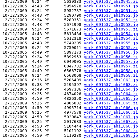
 2/12/2009  9:24 PM      5630333 
york_091537_ahi0945.zi
10/12/2005  4:48 PM      5954578 
york_091537_ahi0951.jp
 2/12/2009  9:24 PM      5952737 
york_091537_ahi0951.zi
10/12/2005  4:48 PM      5290790 
york_091537_ahi0952.jp
 2/12/2009  9:24 PM      5289351 
york_091537_ahi0952.zi
10/12/2005  4:48 PM      5671998 
york_091537_ahi0953.jp
 2/12/2009  9:24 PM      5671673 
york_091537_ahi0953.zi
10/12/2005  4:48 PM      5613434 
york_091537_ahi0954.jp
 2/12/2009  9:24 PM      5612318 
york_091537_ahi0954.zi
10/12/2005  4:48 PM      5749205 
york_091537_ahi0955.jp
 2/12/2009  9:24 PM      5750011 
york_091537_ahi0955.zi
10/12/2005  4:49 PM      5897173 
york_091537_ahi0956.jp
 2/12/2009  9:24 PM      5892953 
york_091537_ahi0956.zi
10/12/2005  4:49 PM      6049005 
york_091537_ahi0957.jp
 2/12/2009  9:24 PM      6047732 
york_091537_ahi0957.zi
10/12/2005  4:49 PM      6566778 
york_091537_ahi0958.jp
 2/12/2009  9:24 PM      6568068 
york_091537_ahi0958.zi
 2/10/2006  8:36 AM      5206409 
york_091537_ahi1063.jp
 2/12/2009  9:33 PM      5195397 
york_091537_ahi1063.zi
10/12/2005  4:49 PM      4697336 
york_091537_ahi1064.jp
 2/12/2009  9:25 PM      4674026 
york_091537_ahi1064.zi
10/12/2005  4:50 PM      4826350 
york_091537_ahi1065.jp
 2/12/2009  9:25 PM      4805082 
york_091537_ahi1065.zi
10/12/2005  4:50 PM      4995714 
york_091537_ahi1066.jp
 2/12/2009  9:25 PM      4977578 
york_091537_ahi1066.zi
10/12/2005  4:50 PM      5020847 
york_091537_ahi1067.jp
 2/12/2009  9:25 PM      5017683 
york_091537_ahi1067.zi
10/12/2005  4:50 PM      5104444 
york_091537_ahi1068.jp
 2/12/2009  9:25 PM      5101192 
york_091537_ahi1068.zi
10/12/2005  4:50 PM      5119230 
york_091537_ahi1069.jp