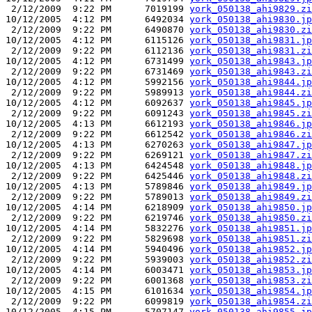
 2/12/2009  9:22 PM      7019199 
york_050138_ahi9829.zi
10/12/2005  4:12 PM      6492034 
york_050138_ahi9830.jp
 2/12/2009  9:22 PM      6490870 
york_050138_ahi9830.zi
10/12/2005  4:12 PM      6115126 
york_050138_ahi9831.jp
 2/12/2009  9:22 PM      6112136 
york_050138_ahi9831.zi
10/12/2005  4:12 PM      6731499 
york_050138_ahi9843.jp
 2/12/2009  9:22 PM      6731469 
york_050138_ahi9843.zi
10/12/2005  4:12 PM      5992156 
york_050138_ahi9844.jp
 2/12/2009  9:22 PM      5989913 
york_050138_ahi9844.zi
10/12/2005  4:12 PM      6092637 
york_050138_ahi9845.jp
 2/12/2009  9:22 PM      6091243 
york_050138_ahi9845.zi
10/12/2005  4:13 PM      6612193 
york_050138_ahi9846.jp
 2/12/2009  9:22 PM      6612542 
york_050138_ahi9846.zi
10/12/2005  4:13 PM      6270263 
york_050138_ahi9847.jp
 2/12/2009  9:22 PM      6269121 
york_050138_ahi9847.zi
10/12/2005  4:13 PM      6424548 
york_050138_ahi9848.jp
 2/12/2009  9:22 PM      6425446 
york_050138_ahi9848.zi
10/12/2005  4:13 PM      5789846 
york_050138_ahi9849.jp
 2/12/2009  9:22 PM      5789013 
york_050138_ahi9849.zi
10/12/2005  4:14 PM      6218909 
york_050138_ahi9850.jp
 2/12/2009  9:22 PM      6219746 
york_050138_ahi9850.zi
10/12/2005  4:14 PM      5832276 
york_050138_ahi9851.jp
 2/12/2009  9:22 PM      5829698 
york_050138_ahi9851.zi
10/12/2005  4:14 PM      5940496 
york_050138_ahi9852.jp
 2/12/2009  9:22 PM      5939003 
york_050138_ahi9852.zi
10/12/2005  4:14 PM      6003471 
york_050138_ahi9853.jp
 2/12/2009  9:22 PM      6001368 
york_050138_ahi9853.zi
10/12/2005  4:15 PM      6101634 
york_050138_ahi9854.jp
 2/12/2009  9:22 PM      6099819 
york_050138_ahi9854.zi
10/12/2005  4:15 PM      5707147 
york_050138_ahi9855.jp