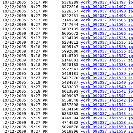
10/12/2005  5:17 PM      6376289 
york_092037_ahi1497.jp
 2/12/2009  9:27 PM      6372816 
york_092037_ahi1497.zi
10/12/2005  5:17 PM      6226357 
york_092037_ahi1498.jp
 2/12/2009  9:27 PM      6222431 
york_092037_ahi1498.zi
10/12/2005  5:17 PM      7149250 
york_092037_ahi1505.jp
 2/12/2009  9:27 PM      7147044 
york_092037_ahi1505.zi
10/12/2005  5:17 PM      6607135 
york_092037_ahi1506.jp
 2/12/2009  9:27 PM      6605672 
york_092037_ahi1506.zi
10/12/2005  5:17 PM      6234709 
york_092037_ahi1535.jp
 2/12/2009  9:27 PM      6234012 
york_092037_ahi1535.zi
10/12/2005  5:18 PM      6005147 
york_092037_ahi1536.jp
 2/12/2009  9:27 PM      5992880 
york_092037_ahi1536.zi
10/12/2005  5:18 PM      6148701 
york_092037_ahi1537.jp
 2/12/2009  9:27 PM      6146801 
york_092037_ahi1537.zi
10/12/2005  5:18 PM      5928185 
york_092037_ahi1538.jp
 2/12/2009  9:27 PM      5927543 
york_092037_ahi1538.zi
10/12/2005  5:18 PM      5419181 
york_092037_ahi1539.jp
 2/12/2009  9:27 PM      5417270 
york_092037_ahi1539.zi
10/12/2005  5:18 PM      5484937 
york_092037_ahi1540.jp
 2/12/2009  9:27 PM      5483837 
york_092037_ahi1540.zi
10/12/2005  5:18 PM      6013893 
york_092037_ahi1541.jp
 2/12/2009  9:27 PM      6009967 
york_092037_ahi1541.zi
10/12/2005  5:19 PM      6558548 
york_092037_ahi1542.jp
 2/12/2009  9:27 PM      6557898 
york_092037_ahi1542.zi
10/12/2005  5:19 PM      6834160 
york_092037_ahi1543.jp
 2/12/2009  9:27 PM      6833885 
york_092037_ahi1543.zi
10/12/2005  5:19 PM      4749394 
york_092037_ahi1558.jp
 2/12/2009  9:27 PM      4744932 
york_092037_ahi1558.zi
10/12/2005  5:19 PM      5020676 
york_092037_ahi1559.jp
 2/12/2009  9:27 PM      5016896 
york_092037_ahi1559.zi