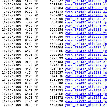
10/12/2005  4:22 PM      5782827 
york_072437_ahi0228.jp
 2/12/2009  9:22 PM      5781241 
york_072437_ahi0228.zi
10/12/2005  4:22 PM      5970784 
york_072437_ahi0229.jp
 2/12/2009  9:22 PM      5971575 
york_072437_ahi0229.zi
10/12/2005  4:22 PM      6207487 
york_072437_ahi0230.jp
 2/12/2009  9:22 PM      6207296 
york_072437_ahi0230.zi
10/12/2005  4:22 PM      5654386 
york_072437_ahi0231.jp
 2/12/2009  9:22 PM      5653043 
york_072437_ahi0231.zi
10/12/2005  4:23 PM      6299254 
york_072437_ahi0232.jp
 2/12/2009  9:22 PM      6299889 
york_072437_ahi0232.zi
10/12/2005  4:23 PM      6459889 
york_072437_ahi0233.jp
 2/12/2009  9:22 PM      6460454 
york_072437_ahi0233.zi
10/12/2005  4:23 PM      6620934 
york_072437_ahi0234.jp
 2/12/2009  9:22 PM      6620504 
york_072437_ahi0234.zi
10/12/2005  4:23 PM      5967986 
york_072437_ahi0235.jp
 2/12/2009  9:23 PM      5966205 
york_072437_ahi0235.zi
10/12/2005  4:23 PM      6278599 
york_072437_ahi0236.jp
 2/12/2009  9:23 PM      6277183 
york_072437_ahi0236.zi
10/12/2005  4:23 PM      6224318 
york_072437_ahi0237.jp
 2/12/2009  9:23 PM      6215587 
york_072437_ahi0237.zi
10/12/2005  4:24 PM      6142657 
york_072437_ahi0238.jp
 2/12/2009  9:23 PM      6141336 
york_072437_ahi0238.zi
10/12/2005  4:24 PM      6068106 
york_072437_ahi0239.jp
 2/12/2009  9:23 PM      6066880 
york_072437_ahi0239.zi
10/12/2005  4:24 PM      6056891 
york_072437_ahi0240.jp
 2/12/2009  9:23 PM      6048453 
york_072437_ahi0240.zi
10/12/2005  4:24 PM      6324968 
york_072437_ahi0241.jp
 2/12/2009  9:23 PM      6310872 
york_072437_ahi0241.zi
10/12/2005  4:24 PM      6607528 
york_072537_ahd0321.jp
 2/12/2009  9:23 PM      6605403 
york_072537_ahd0321.zi