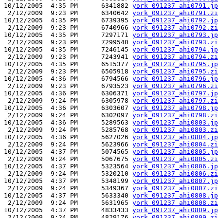
10/12/2005  4:35 PM      6341882 
york_091237_ahi0791.jp
 2/12/2009  9:23 PM      6340642 
york_091237_ahi0791.zi
10/12/2005  4:35 PM      6739395 
york_091237_ahi0792.jp
 2/12/2009  9:23 PM      6740966 
york_091237_ahi0792.zi
10/12/2005  4:35 PM      7297171 
york_091237_ahi0793.jp
 2/12/2009  9:23 PM      7299540 
york_091237_ahi0793.zi
10/12/2005  4:35 PM      7246145 
york_091237_ahi0794.jp
 2/12/2009  9:23 PM      7243941 
york_091237_ahi0794.zi
10/12/2005  4:35 PM      6515377 
york_091237_ahi0795.jp
 2/12/2009  9:23 PM      6505918 
york_091237_ahi0795.zi
10/12/2005  4:36 PM      6794566 
york_091237_ahi0796.jp
 2/12/2009  9:23 PM      6793523 
york_091237_ahi0796.zi
10/12/2005  4:36 PM      6306371 
york_091237_ahi0797.jp
 2/12/2009  9:24 PM      6305978 
york_091237_ahi0797.zi
10/12/2005  4:36 PM      6303607 
york_091237_ahi0798.jp
 2/12/2009  9:24 PM      6302097 
york_091237_ahi0798.zi
10/12/2005  4:36 PM      5289563 
york_091237_ahi0803.jp
 2/12/2009  9:24 PM      5285768 
york_091237_ahi0803.zi
10/12/2005  4:36 PM      5627026 
york_091237_ahi0804.jp
 2/12/2009  9:24 PM      5623966 
york_091237_ahi0804.zi
10/12/2005  4:37 PM      5074565 
york_091237_ahi0805.jp
 2/12/2009  9:24 PM      5067675 
york_091237_ahi0805.zi
10/12/2005  4:37 PM      5323564 
york_091237_ahi0806.jp
 2/12/2009  9:24 PM      5320210 
york_091237_ahi0806.zi
10/12/2005  4:37 PM      5348199 
york_091237_ahi0807.jp
 2/12/2009  9:24 PM      5349367 
york_091237_ahi0807.zi
10/12/2005  4:37 PM      5633340 
york_091237_ahi0808.jp
 2/12/2009  9:24 PM      5631965 
york_091237_ahi0808.zi
10/12/2005  4:37 PM      4833433 
york_091237_ahi0809.jp
 2/12/2009  9:24 PM      4829176 
york_091237_ahi0809.zi