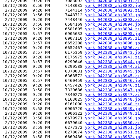
 2/12/2009  9:20 PM      7083092 
york_042038_ahi8891.zi
10/12/2005  3:56 PM      7143035 
york_042038_ahi8892.jp
 2/12/2009  9:20 PM      7144314 
york_042038_ahi8892.zi
10/12/2005  3:56 PM      7448712 
york_042038_ahi8893.jp
 2/12/2009  9:20 PM      7448446 
york_042038_ahi8893.zi
10/12/2005  3:56 PM      6584169 
york_042038_ahi8894.jp
 2/12/2009  9:20 PM      6581605 
york_042038_ahi8894.zi
10/12/2005  3:57 PM      6905633 
york_042038_ahi8895.jp
 2/12/2009  9:20 PM      6907110 
york_042038_ahi8895.zi
10/12/2005  3:57 PM      6652208 
york_042038_ahi8896.jp
 2/12/2009  9:20 PM      6652467 
york_042038_ahi8896.zi
10/12/2005  3:57 PM      6175359 
york_042338_ahi8943.jp
 2/12/2009  9:20 PM      6175975 
york_042338_ahi8943.zi
10/12/2005  3:57 PM      6299646 
york_042338_ahi8944.jp
 2/12/2009  9:20 PM      6299588 
york_042338_ahi8944.zi
10/12/2005  3:57 PM      6370031 
york_042338_ahi8945.jp
 2/12/2009  9:20 PM      6368572 
york_042338_ahi8945.zi
10/12/2005  3:57 PM      6460459 
york_042338_ahi8946.jp
 2/12/2009  9:20 PM      6457426 
york_042338_ahi8946.zi
10/12/2005  3:58 PM      7339686 
york_042338_ahi8947.jp
 2/12/2009  9:20 PM      7340275 
york_042338_ahi8947.zi
10/12/2005  3:58 PM      6163025 
york_042338_ahi8948.jp
 2/12/2009  9:20 PM      6161090 
york_042338_ahi8948.zi
10/12/2005  3:58 PM      6906720 
york_042338_ahi8949.jp
 2/12/2009  9:20 PM      6906322 
york_042338_ahi8949.zi
10/12/2005  3:58 PM      6679971 
york_042338_ahi8950.jp
 2/12/2009  9:20 PM      6679640 
york_042338_ahi8950.zi
10/12/2005  3:58 PM      6277372 
york_042338_ahi8951.jp
 2/12/2009  9:20 PM      6278074 
york_042338_ahi8951.zi
10/12/2005  3:58 PM      6669486 
york_042338_ahi8952.jp