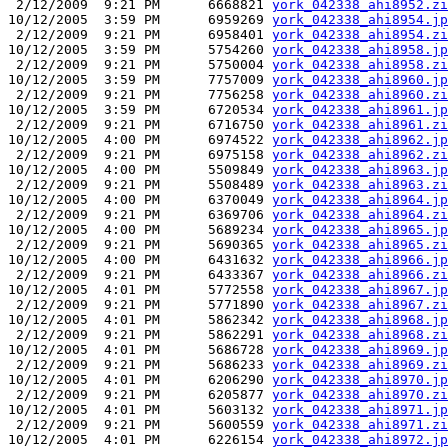
 2/12/2009  9:21 PM      6668821 
york_042338_ahi8952.zi
10/12/2005  3:59 PM      6959269 
york_042338_ahi8954.jp
 2/12/2009  9:21 PM      6958401 
york_042338_ahi8954.zi
10/12/2005  3:59 PM      5754260 
york_042338_ahi8958.jp
 2/12/2009  9:21 PM      5750004 
york_042338_ahi8958.zi
10/12/2005  3:59 PM      7757009 
york_042338_ahi8960.jp
 2/12/2009  9:21 PM      7756258 
york_042338_ahi8960.zi
10/12/2005  3:59 PM      6720534 
york_042338_ahi8961.jp
 2/12/2009  9:21 PM      6716750 
york_042338_ahi8961.zi
10/12/2005  4:00 PM      6974522 
york_042338_ahi8962.jp
 2/12/2009  9:21 PM      6975158 
york_042338_ahi8962.zi
10/12/2005  4:00 PM      5509849 
york_042338_ahi8963.jp
 2/12/2009  9:21 PM      5508489 
york_042338_ahi8963.zi
10/12/2005  4:00 PM      6370049 
york_042338_ahi8964.jp
 2/12/2009  9:21 PM      6369706 
york_042338_ahi8964.zi
10/12/2005  4:00 PM      5689234 
york_042338_ahi8965.jp
 2/12/2009  9:21 PM      5690365 
york_042338_ahi8965.zi
10/12/2005  4:00 PM      6431632 
york_042338_ahi8966.jp
 2/12/2009  9:21 PM      6433367 
york_042338_ahi8966.zi
10/12/2005  4:01 PM      5772558 
york_042338_ahi8967.jp
 2/12/2009  9:21 PM      5771890 
york_042338_ahi8967.zi
10/12/2005  4:01 PM      5862342 
york_042338_ahi8968.jp
 2/12/2009  9:21 PM      5862291 
york_042338_ahi8968.zi
10/12/2005  4:01 PM      5686728 
york_042338_ahi8969.jp
 2/12/2009  9:21 PM      5686233 
york_042338_ahi8969.zi
10/12/2005  4:01 PM      6206290 
york_042338_ahi8970.jp
 2/12/2009  9:21 PM      6205877 
york_042338_ahi8970.zi
10/12/2005  4:01 PM      5603132 
york_042338_ahi8971.jp
 2/12/2009  9:21 PM      5600559 
york_042338_ahi8971.zi
10/12/2005  4:01 PM      6226154 
york_042338_ahi8972.jp