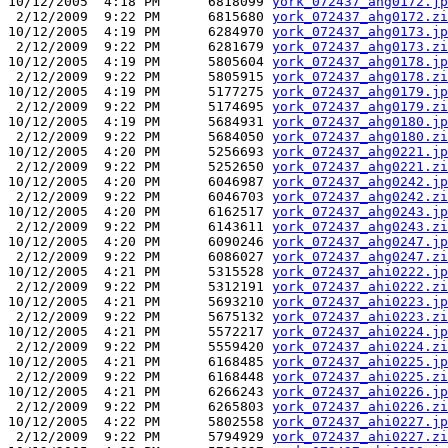
10/12/2005  4:18 PM      6818099 
york_072437_ahg0172.jp
 2/12/2009  9:22 PM      6815680 
york_072437_ahg0172.zi
10/12/2005  4:19 PM      6284970 
york_072437_ahg0173.jp
 2/12/2009  9:22 PM      6281679 
york_072437_ahg0173.zi
10/12/2005  4:19 PM      5805604 
york_072437_ahg0178.jp
 2/12/2009  9:22 PM      5805915 
york_072437_ahg0178.zi
10/12/2005  4:19 PM      5177275 
york_072437_ahg0179.jp
 2/12/2009  9:22 PM      5174695 
york_072437_ahg0179.zi
10/12/2005  4:19 PM      5684931 
york_072437_ahg0180.jp
 2/12/2009  9:22 PM      5684050 
york_072437_ahg0180.zi
10/12/2005  4:20 PM      5256693 
york_072437_ahg0221.jp
 2/12/2009  9:22 PM      5252650 
york_072437_ahg0221.zi
10/12/2005  4:20 PM      6046987 
york_072437_ahg0242.jp
 2/12/2009  9:22 PM      6046703 
york_072437_ahg0242.zi
10/12/2005  4:20 PM      6162517 
york_072437_ahg0243.jp
 2/12/2009  9:22 PM      6143611 
york_072437_ahg0243.zi
10/12/2005  4:20 PM      6090246 
york_072437_ahg0247.jp
 2/12/2009  9:22 PM      6086027 
york_072437_ahg0247.zi
10/12/2005  4:21 PM      5315528 
york_072437_ahi0222.jp
 2/12/2009  9:22 PM      5312191 
york_072437_ahi0222.zi
10/12/2005  4:21 PM      5693210 
york_072437_ahi0223.jp
 2/12/2009  9:22 PM      5675132 
york_072437_ahi0223.zi
10/12/2005  4:21 PM      5572217 
york_072437_ahi0224.jp
 2/12/2009  9:22 PM      5559420 
york_072437_ahi0224.zi
10/12/2005  4:21 PM      6168485 
york_072437_ahi0225.jp
 2/12/2009  9:22 PM      6168448 
york_072437_ahi0225.zi
10/12/2005  4:21 PM      6266243 
york_072437_ahi0226.jp
 2/12/2009  9:22 PM      6265803 
york_072437_ahi0226.zi
10/12/2005  4:22 PM      5802558 
york_072437_ahi0227.jp
 2/12/2009  9:22 PM      5794929 
york_072437_ahi0227.zi