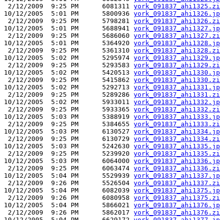
 2/12/2009  9:25 PM      6081311 
york_091837_ahi1325.zi
10/12/2005  5:01 PM      5800936 
york_091837_ahi1326.jp
 2/12/2009  9:25 PM      5798281 
york_091837_ahi1326.zi
10/12/2005  5:01 PM      5688941 
york_091837_ahi1327.jp
 2/12/2009  9:25 PM      5686060 
york_091837_ahi1327.zi
10/12/2005  5:01 PM      5364920 
york_091837_ahi1328.jp
 2/12/2009  9:25 PM      5361310 
york_091837_ahi1328.zi
10/12/2005  5:02 PM      5295974 
york_091837_ahi1329.jp
 2/12/2009  9:25 PM      5293583 
york_091837_ahi1329.zi
10/12/2005  5:02 PM      5420513 
york_091837_ahi1330.jp
 2/12/2009  9:25 PM      5415862 
york_091837_ahi1330.zi
10/12/2005  5:02 PM      5292713 
york_091837_ahi1331.jp
 2/12/2009  9:25 PM      5289286 
york_091837_ahi1331.zi
10/12/2005  5:02 PM      5933011 
york_091837_ahi1332.jp
 2/12/2009  9:25 PM      5933365 
york_091837_ahi1332.zi
10/12/2005  5:03 PM      5388919 
york_091837_ahi1333.jp
 2/12/2009  9:25 PM      5384655 
york_091837_ahi1333.zi
10/12/2005  5:03 PM      6130527 
york_091837_ahi1334.jp
 2/12/2009  9:25 PM      6130729 
york_091837_ahi1334.zi
10/12/2005  5:03 PM      5242630 
york_091837_ahi1335.jp
 2/12/2009  9:25 PM      5239920 
york_091837_ahi1335.zi
10/12/2005  5:03 PM      6064000 
york_091837_ahi1336.jp
 2/12/2009  9:25 PM      6063474 
york_091837_ahi1336.zi
10/12/2005  5:04 PM      5529939 
york_091837_ahi1337.jp
 2/12/2009  9:26 PM      5526504 
york_091837_ahi1337.zi
10/12/2005  5:04 PM      6082039 
york_091837_ahi1375.jp
 2/12/2009  9:26 PM      6080958 
york_091837_ahi1375.zi
10/12/2005  5:04 PM      5866021 
york_091837_ahi1376.jp
 2/12/2009  9:26 PM      5862017 
york_091837_ahi1376.zi
10/12/2005  5:04 PM      6629172 
york_091837_ahi1377.jp