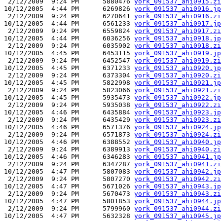
 2/12/2009  9:24 PM      5880476 
york_091537_ahi0915.zi
10/12/2005  4:44 PM      6269826 
york_091537_ahi0916.jp
 2/12/2009  9:24 PM      6270641 
york_091537_ahi0916.zi
10/12/2005  4:44 PM      6561233 
york_091537_ahi0917.jp
 2/12/2009  9:24 PM      6559824 
york_091537_ahi0917.zi
10/12/2005  4:44 PM      6036256 
york_091537_ahi0918.jp
 2/12/2009  9:24 PM      6035902 
york_091537_ahi0918.zi
10/12/2005  4:45 PM      6453115 
york_091537_ahi0919.jp
 2/12/2009  9:24 PM      6452547 
york_091537_ahi0919.zi
10/12/2005  4:45 PM      6371233 
york_091537_ahi0920.jp
 2/12/2009  9:24 PM      6373304 
york_091537_ahi0920.zi
10/12/2005  4:45 PM      5822998 
york_091537_ahi0921.jp
 2/12/2009  9:24 PM      5823066 
york_091537_ahi0921.zi
10/12/2005  4:45 PM      5935473 
york_091537_ahi0922.jp
 2/12/2009  9:24 PM      5935038 
york_091537_ahi0922.zi
10/12/2005  4:46 PM      6435884 
york_091537_ahi0923.jp
 2/12/2009  9:24 PM      6435429 
york_091537_ahi0923.zi
10/12/2005  4:46 PM      6571376 
york_091537_ahi0924.jp
 2/12/2009  9:24 PM      6571873 
york_091537_ahi0924.zi
10/12/2005  4:46 PM      6388552 
york_091537_ahi0940.jp
 2/12/2009  9:24 PM      6389913 
york_091537_ahi0940.zi
10/12/2005  4:46 PM      6346283 
york_091537_ahi0941.jp
 2/12/2009  9:24 PM      6347287 
york_091537_ahi0941.zi
10/12/2005  4:47 PM      5807083 
york_091537_ahi0942.jp
 2/12/2009  9:24 PM      5807270 
york_091537_ahi0942.zi
10/12/2005  4:47 PM      5671026 
york_091537_ahi0943.jp
 2/12/2009  9:24 PM      5670473 
york_091537_ahi0943.zi
10/12/2005  4:47 PM      5801853 
york_091537_ahi0944.jp
 2/12/2009  9:24 PM      5799960 
york_091537_ahi0944.zi
10/12/2005  4:47 PM      5632328 
york_091537_ahi0945.jp