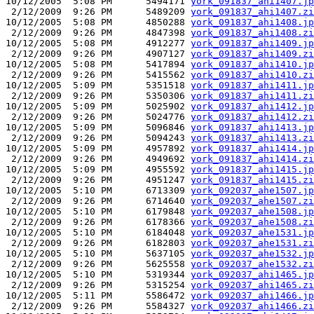
10/12/2005  5:08 PM      5494171 
york_091837_ahi1407.jp
 2/12/2009  9:26 PM      5489209 
york_091837_ahi1407.zi
10/12/2005  5:08 PM      4850288 
york_091837_ahi1408.jp
 2/12/2009  9:26 PM      4847398 
york_091837_ahi1408.zi
10/12/2005  5:08 PM      4912277 
york_091837_ahi1409.jp
 2/12/2009  9:26 PM      4907127 
york_091837_ahi1409.zi
10/12/2005  5:08 PM      5417894 
york_091837_ahi1410.jp
 2/12/2009  9:26 PM      5415562 
york_091837_ahi1410.zi
10/12/2005  5:09 PM      5351518 
york_091837_ahi1411.jp
 2/12/2009  9:26 PM      5350306 
york_091837_ahi1411.zi
10/12/2005  5:09 PM      5025902 
york_091837_ahi1412.jp
 2/12/2009  9:26 PM      5024776 
york_091837_ahi1412.zi
10/12/2005  5:09 PM      5096846 
york_091837_ahi1413.jp
 2/12/2009  9:26 PM      5094243 
york_091837_ahi1413.zi
10/12/2005  5:09 PM      4957892 
york_091837_ahi1414.jp
 2/12/2009  9:26 PM      4949692 
york_091837_ahi1414.zi
10/12/2005  5:09 PM      4955592 
york_091837_ahi1415.jp
 2/12/2009  9:26 PM      4951247 
york_091837_ahi1415.zi
10/12/2005  5:10 PM      6713309 
york_092037_ahe1507.jp
 2/12/2009  9:26 PM      6714640 
york_092037_ahe1507.zi
10/12/2005  5:10 PM      6179848 
york_092037_ahe1508.jp
 2/12/2009  9:26 PM      6178366 
york_092037_ahe1508.zi
10/12/2005  5:10 PM      6184048 
york_092037_ahe1531.jp
 2/12/2009  9:26 PM      6182803 
york_092037_ahe1531.zi
10/12/2005  5:10 PM      5637105 
york_092037_ahe1532.jp
 2/12/2009  9:26 PM      5625558 
york_092037_ahe1532.zi
10/12/2005  5:10 PM      5319344 
york_092037_ahi1465.jp
 2/12/2009  9:26 PM      5315254 
york_092037_ahi1465.zi
10/12/2005  5:11 PM      5586472 
york_092037_ahi1466.jp
 2/12/2009  9:26 PM      5584327 
york_092037_ahi1466.zi