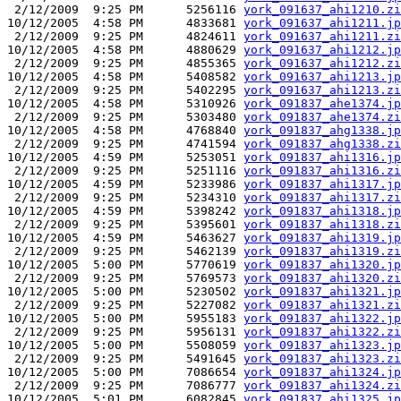
 2/12/2009  9:25 PM      5256116 
york_091637_ahi1210.zi
10/12/2005  4:58 PM      4833681 
york_091637_ahi1211.jp
 2/12/2009  9:25 PM      4824611 
york_091637_ahi1211.zi
10/12/2005  4:58 PM      4880629 
york_091637_ahi1212.jp
 2/12/2009  9:25 PM      4855365 
york_091637_ahi1212.zi
10/12/2005  4:58 PM      5408582 
york_091637_ahi1213.jp
 2/12/2009  9:25 PM      5402295 
york_091637_ahi1213.zi
10/12/2005  4:58 PM      5310926 
york_091837_ahe1374.jp
 2/12/2009  9:25 PM      5303480 
york_091837_ahe1374.zi
10/12/2005  4:58 PM      4768840 
york_091837_ahg1338.jp
 2/12/2009  9:25 PM      4741594 
york_091837_ahg1338.zi
10/12/2005  4:59 PM      5253051 
york_091837_ahi1316.jp
 2/12/2009  9:25 PM      5251116 
york_091837_ahi1316.zi
10/12/2005  4:59 PM      5233986 
york_091837_ahi1317.jp
 2/12/2009  9:25 PM      5234310 
york_091837_ahi1317.zi
10/12/2005  4:59 PM      5398242 
york_091837_ahi1318.jp
 2/12/2009  9:25 PM      5395601 
york_091837_ahi1318.zi
10/12/2005  4:59 PM      5463627 
york_091837_ahi1319.jp
 2/12/2009  9:25 PM      5462139 
york_091837_ahi1319.zi
10/12/2005  5:00 PM      5770619 
york_091837_ahi1320.jp
 2/12/2009  9:25 PM      5769573 
york_091837_ahi1320.zi
10/12/2005  5:00 PM      5230502 
york_091837_ahi1321.jp
 2/12/2009  9:25 PM      5227082 
york_091837_ahi1321.zi
10/12/2005  5:00 PM      5955183 
york_091837_ahi1322.jp
 2/12/2009  9:25 PM      5956131 
york_091837_ahi1322.zi
10/12/2005  5:00 PM      5508059 
york_091837_ahi1323.jp
 2/12/2009  9:25 PM      5491645 
york_091837_ahi1323.zi
10/12/2005  5:00 PM      7086654 
york_091837_ahi1324.jp
 2/12/2009  9:25 PM      7086777 
york_091837_ahi1324.zi
10/12/2005  5:01 PM      6082845 
york_091837_ahi1325.jp