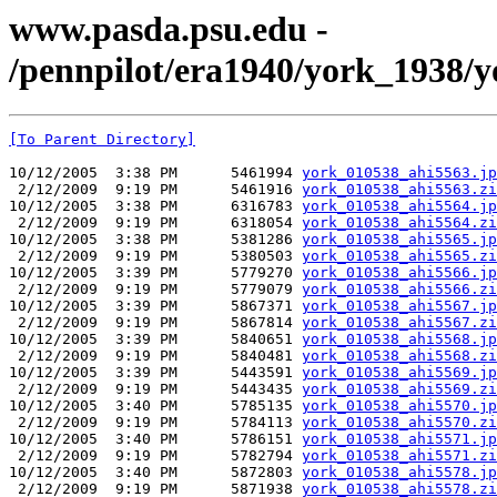
www.pasda.psu.edu -
/pennpilot/era1940/york_1938/
[To Parent Directory]
10/12/2005  3:38 PM      5461994 
york_010538_ahi5563.jp
 2/12/2009  9:19 PM      5461916 
york_010538_ahi5563.zi
10/12/2005  3:38 PM      6316783 
york_010538_ahi5564.jp
 2/12/2009  9:19 PM      6318054 
york_010538_ahi5564.zi
10/12/2005  3:38 PM      5381286 
york_010538_ahi5565.jp
 2/12/2009  9:19 PM      5380503 
york_010538_ahi5565.zi
10/12/2005  3:39 PM      5779270 
york_010538_ahi5566.jp
 2/12/2009  9:19 PM      5779079 
york_010538_ahi5566.zi
10/12/2005  3:39 PM      5867371 
york_010538_ahi5567.jp
 2/12/2009  9:19 PM      5867814 
york_010538_ahi5567.zi
10/12/2005  3:39 PM      5840651 
york_010538_ahi5568.jp
 2/12/2009  9:19 PM      5840481 
york_010538_ahi5568.zi
10/12/2005  3:39 PM      5443591 
york_010538_ahi5569.jp
 2/12/2009  9:19 PM      5443435 
york_010538_ahi5569.zi
10/12/2005  3:40 PM      5785135 
york_010538_ahi5570.jp
 2/12/2009  9:19 PM      5784113 
york_010538_ahi5570.zi
10/12/2005  3:40 PM      5786151 
york_010538_ahi5571.jp
 2/12/2009  9:19 PM      5782794 
york_010538_ahi5571.zi
10/12/2005  3:40 PM      5872803 
york_010538_ahi5578.jp
 2/12/2009  9:19 PM      5871938 
york_010538_ahi5578.zi