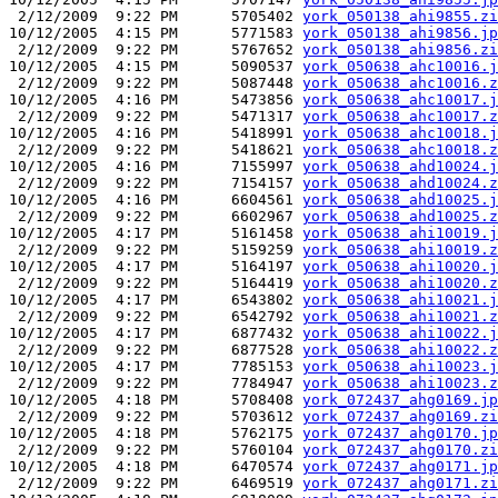
 2/12/2009  9:22 PM      5705402 
york_050138_ahi9855.zi
10/12/2005  4:15 PM      5771583 
york_050138_ahi9856.jp
 2/12/2009  9:22 PM      5767652 
york_050138_ahi9856.zi
10/12/2005  4:15 PM      5090537 
york_050638_ahc10016.j
 2/12/2009  9:22 PM      5087448 
york_050638_ahc10016.z
10/12/2005  4:16 PM      5473856 
york_050638_ahc10017.j
 2/12/2009  9:22 PM      5471317 
york_050638_ahc10017.z
10/12/2005  4:16 PM      5418991 
york_050638_ahc10018.j
 2/12/2009  9:22 PM      5418621 
york_050638_ahc10018.z
10/12/2005  4:16 PM      7155997 
york_050638_ahd10024.j
 2/12/2009  9:22 PM      7154157 
york_050638_ahd10024.z
10/12/2005  4:16 PM      6604561 
york_050638_ahd10025.j
 2/12/2009  9:22 PM      6602967 
york_050638_ahd10025.z
10/12/2005  4:17 PM      5161458 
york_050638_ahi10019.j
 2/12/2009  9:22 PM      5159259 
york_050638_ahi10019.z
10/12/2005  4:17 PM      5164197 
york_050638_ahi10020.j
 2/12/2009  9:22 PM      5164419 
york_050638_ahi10020.z
10/12/2005  4:17 PM      6543802 
york_050638_ahi10021.j
 2/12/2009  9:22 PM      6542792 
york_050638_ahi10021.z
10/12/2005  4:17 PM      6877432 
york_050638_ahi10022.j
 2/12/2009  9:22 PM      6877528 
york_050638_ahi10022.z
10/12/2005  4:17 PM      7785153 
york_050638_ahi10023.j
 2/12/2009  9:22 PM      7784947 
york_050638_ahi10023.z
10/12/2005  4:18 PM      5708408 
york_072437_ahg0169.jp
 2/12/2009  9:22 PM      5703612 
york_072437_ahg0169.zi
10/12/2005  4:18 PM      5762175 
york_072437_ahg0170.jp
 2/12/2009  9:22 PM      5760104 
york_072437_ahg0170.zi
10/12/2005  4:18 PM      6470574 
york_072437_ahg0171.jp
 2/12/2009  9:22 PM      6469519 
york_072437_ahg0171.zi