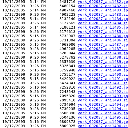
10/12/2005  5:14 PM      5481716 
york_092037_ahi1482.jp
 2/12/2009  9:26 PM      5480154 
york_092037_ahi1482.zi
10/12/2005  5:14 PM      4907460 
york_092037_ahi1483.jp
 2/12/2009  9:26 PM      4902223 
york_092037_ahi1483.zi
10/12/2005  5:14 PM      5132140 
york_092037_ahi1484.jp
 2/12/2009  9:26 PM      5127565 
york_092037_ahi1484.zi
10/12/2005  5:14 PM      5180121 
york_092037_ahi1485.jp
 2/12/2009  9:26 PM      5174613 
york_092037_ahi1485.zi
10/12/2005  5:15 PM      5733907 
york_092037_ahi1486.jp
 2/12/2009  9:26 PM      5731304 
york_092037_ahi1486.zi
10/12/2005  5:15 PM      4968980 
york_092037_ahi1487.jp
 2/12/2009  9:26 PM      4962265 
york_092037_ahi1487.zi
10/12/2005  5:15 PM      5283044 
york_092037_ahi1488.jp
 2/12/2009  9:26 PM      5278762 
york_092037_ahi1488.zi
10/12/2005  5:15 PM      5357639 
york_092037_ahi1489.jp
 2/12/2009  9:26 PM      5326841 
york_092037_ahi1489.zi
10/12/2005  5:15 PM      5759948 
york_092037_ahi1490.jp
 2/12/2009  9:26 PM      5755177 
york_092037_ahi1490.zi
10/12/2005  5:15 PM      6429022 
york_092037_ahi1491.jp
 2/12/2009  9:26 PM      6424341 
york_092037_ahi1491.zi
10/12/2005  5:16 PM      7252810 
york_092037_ahi1492.jp
 2/12/2009  9:26 PM      7248543 
york_092037_ahi1492.zi
10/12/2005  5:16 PM      7095820 
york_092037_ahi1493.jp
 2/12/2009  9:26 PM      7095410 
york_092037_ahi1493.zi
10/12/2005  5:16 PM      6734094 
york_092037_ahi1494.jp
 2/12/2009  9:26 PM      6730235 
york_092037_ahi1494.zi
10/12/2005  5:16 PM      6506390 
york_092037_ahi1495.jp
 2/12/2009  9:26 PM      6504136 
york_092037_ahi1495.zi
10/12/2005  5:16 PM      6809378 
york_092037_ahi1496.jp
 2/12/2009  9:26 PM      6809925 
york_092037_ahi1496.zi