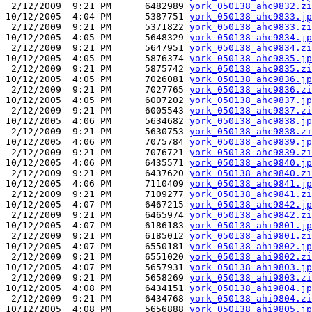
 2/12/2009  9:21 PM      6482989 
york_050138_ahc9832.zi
10/12/2005  4:04 PM      5387751 
york_050138_ahc9833.jp
 2/12/2009  9:21 PM      5371822 
york_050138_ahc9833.zi
10/12/2005  4:05 PM      5648329 
york_050138_ahc9834.jp
 2/12/2009  9:21 PM      5647951 
york_050138_ahc9834.zi
10/12/2005  4:05 PM      5876374 
york_050138_ahc9835.jp
 2/12/2009  9:21 PM      5875742 
york_050138_ahc9835.zi
10/12/2005  4:05 PM      7026081 
york_050138_ahc9836.jp
 2/12/2009  9:21 PM      7027765 
york_050138_ahc9836.zi
10/12/2005  4:05 PM      6007202 
york_050138_ahc9837.jp
 2/12/2009  9:21 PM      6005543 
york_050138_ahc9837.zi
10/12/2005  4:06 PM      5634682 
york_050138_ahc9838.jp
 2/12/2009  9:21 PM      5630753 
york_050138_ahc9838.zi
10/12/2005  4:06 PM      7075784 
york_050138_ahc9839.jp
 2/12/2009  9:21 PM      7076721 
york_050138_ahc9839.zi
10/12/2005  4:06 PM      6435571 
york_050138_ahc9840.jp
 2/12/2009  9:21 PM      6437620 
york_050138_ahc9840.zi
10/12/2005  4:06 PM      7110409 
york_050138_ahc9841.jp
 2/12/2009  9:21 PM      7109277 
york_050138_ahc9841.zi
10/12/2005  4:07 PM      6467215 
york_050138_ahc9842.jp
 2/12/2009  9:21 PM      6465974 
york_050138_ahc9842.zi
10/12/2005  4:07 PM      6186183 
york_050138_ahi9801.jp
 2/12/2009  9:21 PM      6185012 
york_050138_ahi9801.zi
10/12/2005  4:07 PM      6550181 
york_050138_ahi9802.jp
 2/12/2009  9:21 PM      6551020 
york_050138_ahi9802.zi
10/12/2005  4:07 PM      5657931 
york_050138_ahi9803.jp
 2/12/2009  9:21 PM      5658269 
york_050138_ahi9803.zi
10/12/2005  4:08 PM      6434151 
york_050138_ahi9804.jp
 2/12/2009  9:21 PM      6434768 
york_050138_ahi9804.zi
10/12/2005  4:08 PM      5656888 
york_050138_ahi9805.jp