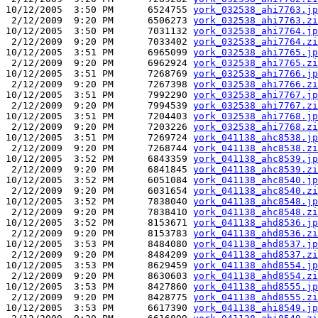
10/12/2005  3:50 PM      6524755 
york_032538_ahi7763.jp
 2/12/2009  9:20 PM      6506273 
york_032538_ahi7763.zi
10/12/2005  3:50 PM      7031132 
york_032538_ahi7764.jp
 2/12/2009  9:20 PM      7033402 
york_032538_ahi7764.zi
10/12/2005  3:51 PM      6965099 
york_032538_ahi7765.jp
 2/12/2009  9:20 PM      6962924 
york_032538_ahi7765.zi
10/12/2005  3:51 PM      7268769 
york_032538_ahi7766.jp
 2/12/2009  9:20 PM      7267398 
york_032538_ahi7766.zi
10/12/2005  3:51 PM      7992290 
york_032538_ahi7767.jp
 2/12/2009  9:20 PM      7994539 
york_032538_ahi7767.zi
10/12/2005  3:51 PM      7204403 
york_032538_ahi7768.jp
 2/12/2009  9:20 PM      7203226 
york_032538_ahi7768.zi
10/12/2005  3:51 PM      7269724 
york_041138_ahc8538.jp
 2/12/2009  9:20 PM      7268744 
york_041138_ahc8538.zi
10/12/2005  3:52 PM      6843359 
york_041138_ahc8539.jp
 2/12/2009  9:20 PM      6841845 
york_041138_ahc8539.zi
10/12/2005  3:52 PM      6051084 
york_041138_ahc8540.jp
 2/12/2009  9:20 PM      6031654 
york_041138_ahc8540.zi
10/12/2005  3:52 PM      7838040 
york_041138_ahc8548.jp
 2/12/2009  9:20 PM      7838410 
york_041138_ahc8548.zi
10/12/2005  3:52 PM      8153671 
york_041138_ahd8536.jp
 2/12/2009  9:20 PM      8153783 
york_041138_ahd8536.zi
10/12/2005  3:53 PM      8484080 
york_041138_ahd8537.jp
 2/12/2009  9:20 PM      8484209 
york_041138_ahd8537.zi
10/12/2005  3:53 PM      8629459 
york_041138_ahd8554.jp
 2/12/2009  9:20 PM      8630603 
york_041138_ahd8554.zi
10/12/2005  3:53 PM      8427860 
york_041138_ahd8555.jp
 2/12/2009  9:20 PM      8428775 
york_041138_ahd8555.zi
10/12/2005  3:53 PM      6617390 
york_041138_ahi8549.jp