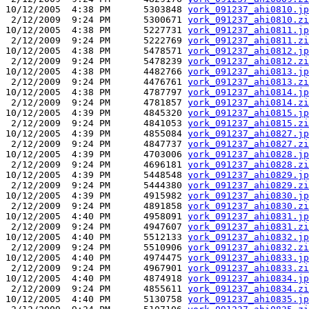
10/12/2005  4:38 PM      5303848 
york_091237_ahi0810.jp
 2/12/2009  9:24 PM      5300671 
york_091237_ahi0810.zi
10/12/2005  4:38 PM      5227731 
york_091237_ahi0811.jp
 2/12/2009  9:24 PM      5222769 
york_091237_ahi0811.zi
10/12/2005  4:38 PM      5478571 
york_091237_ahi0812.jp
 2/12/2009  9:24 PM      5478239 
york_091237_ahi0812.zi
10/12/2005  4:38 PM      4482766 
york_091237_ahi0813.jp
 2/12/2009  9:24 PM      4476761 
york_091237_ahi0813.zi
10/12/2005  4:38 PM      4787797 
york_091237_ahi0814.jp
 2/12/2009  9:24 PM      4781857 
york_091237_ahi0814.zi
10/12/2005  4:39 PM      4845320 
york_091237_ahi0815.jp
 2/12/2009  9:24 PM      4841053 
york_091237_ahi0815.zi
10/12/2005  4:39 PM      4855084 
york_091237_ahi0827.jp
 2/12/2009  9:24 PM      4847737 
york_091237_ahi0827.zi
10/12/2005  4:39 PM      4703006 
york_091237_ahi0828.jp
 2/12/2009  9:24 PM      4696181 
york_091237_ahi0828.zi
10/12/2005  4:39 PM      5448548 
york_091237_ahi0829.jp
 2/12/2009  9:24 PM      5444380 
york_091237_ahi0829.zi
10/12/2005  4:39 PM      4915982 
york_091237_ahi0830.jp
 2/12/2009  9:24 PM      4891858 
york_091237_ahi0830.zi
10/12/2005  4:40 PM      4958091 
york_091237_ahi0831.jp
 2/12/2009  9:24 PM      4947607 
york_091237_ahi0831.zi
10/12/2005  4:40 PM      5512133 
york_091237_ahi0832.jp
 2/12/2009  9:24 PM      5510906 
york_091237_ahi0832.zi
10/12/2005  4:40 PM      4974475 
york_091237_ahi0833.jp
 2/12/2009  9:24 PM      4967901 
york_091237_ahi0833.zi
10/12/2005  4:40 PM      4874918 
york_091237_ahi0834.jp
 2/12/2009  9:24 PM      4855611 
york_091237_ahi0834.zi
10/12/2005  4:40 PM      5130758 
york_091237_ahi0835.jp