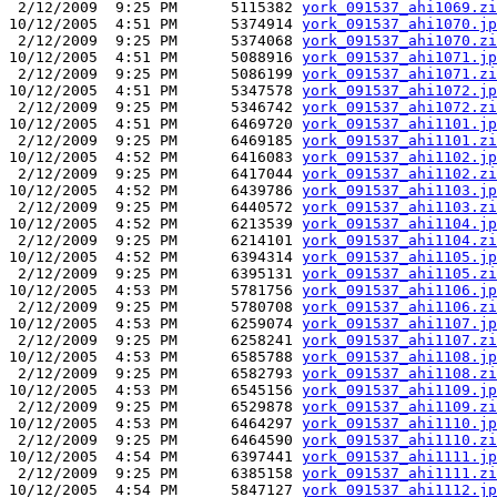
 2/12/2009  9:25 PM      5115382 
york_091537_ahi1069.zi
10/12/2005  4:51 PM      5374914 
york_091537_ahi1070.jp
 2/12/2009  9:25 PM      5374068 
york_091537_ahi1070.zi
10/12/2005  4:51 PM      5088916 
york_091537_ahi1071.jp
 2/12/2009  9:25 PM      5086199 
york_091537_ahi1071.zi
10/12/2005  4:51 PM      5347578 
york_091537_ahi1072.jp
 2/12/2009  9:25 PM      5346742 
york_091537_ahi1072.zi
10/12/2005  4:51 PM      6469720 
york_091537_ahi1101.jp
 2/12/2009  9:25 PM      6469185 
york_091537_ahi1101.zi
10/12/2005  4:52 PM      6416083 
york_091537_ahi1102.jp
 2/12/2009  9:25 PM      6417044 
york_091537_ahi1102.zi
10/12/2005  4:52 PM      6439786 
york_091537_ahi1103.jp
 2/12/2009  9:25 PM      6440572 
york_091537_ahi1103.zi
10/12/2005  4:52 PM      6213539 
york_091537_ahi1104.jp
 2/12/2009  9:25 PM      6214101 
york_091537_ahi1104.zi
10/12/2005  4:52 PM      6394314 
york_091537_ahi1105.jp
 2/12/2009  9:25 PM      6395131 
york_091537_ahi1105.zi
10/12/2005  4:53 PM      5781756 
york_091537_ahi1106.jp
 2/12/2009  9:25 PM      5780708 
york_091537_ahi1106.zi
10/12/2005  4:53 PM      6259074 
york_091537_ahi1107.jp
 2/12/2009  9:25 PM      6258241 
york_091537_ahi1107.zi
10/12/2005  4:53 PM      6585788 
york_091537_ahi1108.jp
 2/12/2009  9:25 PM      6582793 
york_091537_ahi1108.zi
10/12/2005  4:53 PM      6545156 
york_091537_ahi1109.jp
 2/12/2009  9:25 PM      6529878 
york_091537_ahi1109.zi
10/12/2005  4:53 PM      6464297 
york_091537_ahi1110.jp
 2/12/2009  9:25 PM      6464590 
york_091537_ahi1110.zi
10/12/2005  4:54 PM      6397441 
york_091537_ahi1111.jp
 2/12/2009  9:25 PM      6385158 
york_091537_ahi1111.zi
10/12/2005  4:54 PM      5847127 
york_091537_ahi1112.jp