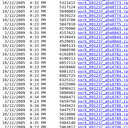
10/12/2005  4:32 PM      5321415 
york_091237_ahg0773.jp
 2/12/2009  9:23 PM      5317124 
york_091237_ahg0773.zi
10/12/2005  4:32 PM      5640883 
york_091237_ahg0774.jp
 2/12/2009  9:23 PM      5639223 
york_091237_ahg0774.zi
10/12/2005  4:32 PM      5853700 
york_091237_ahg0775.jp
 2/12/2009  9:23 PM      5847910 
york_091237_ahg0775.zi
10/12/2005  4:32 PM      4170986 
york_091237_ahg0843.jp
 2/12/2009  9:23 PM      4157622 
york_091237_ahg0843.zi
10/12/2005  4:33 PM      4539443 
york_091237_ahg0844.jp
 2/12/2009  9:23 PM      4529691 
york_091237_ahg0844.zi
10/12/2005  4:33 PM      5969133 
york_091237_ahi0781.jp
 2/12/2009  9:23 PM      5968598 
york_091237_ahi0781.zi
10/12/2005  4:33 PM      6192893 
york_091237_ahi0782.jp
 2/12/2009  9:23 PM      6190212 
york_091237_ahi0782.zi
10/12/2005  4:33 PM      6057213 
york_091237_ahi0783.jp
 2/12/2009  9:23 PM      6058066 
york_091237_ahi0783.zi
10/12/2005  4:33 PM      6081321 
york_091237_ahi0784.jp
 2/12/2009  9:23 PM      6082725 
york_091237_ahi0784.zi
10/12/2005  4:34 PM      6325312 
york_091237_ahi0785.jp
 2/12/2009  9:23 PM      6325906 
york_091237_ahi0785.zi
10/12/2005  4:34 PM      5890421 
york_091237_ahi0786.jp
 2/12/2009  9:23 PM      5888902 
york_091237_ahi0786.zi
10/12/2005  4:34 PM      5666471 
york_091237_ahi0787.jp
 2/12/2009  9:23 PM      5659750 
york_091237_ahi0787.zi
10/12/2005  4:34 PM      5449421 
york_091237_ahi0788.jp
 2/12/2009  9:23 PM      5447573 
york_091237_ahi0788.zi
10/12/2005  4:34 PM      5614006 
york_091237_ahi0789.jp
 2/12/2009  9:23 PM      5613993 
york_091237_ahi0789.zi
10/12/2005  4:35 PM      5964146 
york_091237_ahi0790.jp
 2/12/2009  9:23 PM      5963817 
york_091237_ahi0790.zi