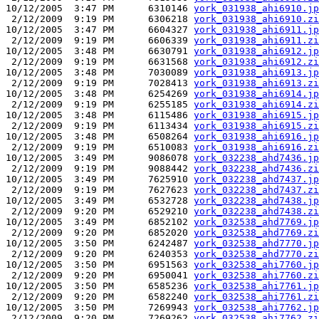
10/12/2005  3:47 PM      6310146 
york_031938_ahi6910.jp
 2/12/2009  9:19 PM      6306218 
york_031938_ahi6910.zi
10/12/2005  3:47 PM      6604327 
york_031938_ahi6911.jp
 2/12/2009  9:19 PM      6606339 
york_031938_ahi6911.zi
10/12/2005  3:48 PM      6630791 
york_031938_ahi6912.jp
 2/12/2009  9:19 PM      6631568 
york_031938_ahi6912.zi
10/12/2005  3:48 PM      7030089 
york_031938_ahi6913.jp
 2/12/2009  9:19 PM      7028413 
york_031938_ahi6913.zi
10/12/2005  3:48 PM      6254269 
york_031938_ahi6914.jp
 2/12/2009  9:19 PM      6255185 
york_031938_ahi6914.zi
10/12/2005  3:48 PM      6115486 
york_031938_ahi6915.jp
 2/12/2009  9:19 PM      6113434 
york_031938_ahi6915.zi
10/12/2005  3:48 PM      6508264 
york_031938_ahi6916.jp
 2/12/2009  9:19 PM      6510083 
york_031938_ahi6916.zi
10/12/2005  3:49 PM      9086078 
york_032238_ahd7436.jp
 2/12/2009  9:19 PM      9088442 
york_032238_ahd7436.zi
10/12/2005  3:49 PM      7625910 
york_032238_ahd7437.jp
 2/12/2009  9:19 PM      7627623 
york_032238_ahd7437.zi
10/12/2005  3:49 PM      6532728 
york_032238_ahd7438.jp
 2/12/2009  9:20 PM      6529210 
york_032238_ahd7438.zi
10/12/2005  3:49 PM      6852102 
york_032538_ahd7769.jp
 2/12/2009  9:20 PM      6852020 
york_032538_ahd7769.zi
10/12/2005  3:50 PM      6242487 
york_032538_ahd7770.jp
 2/12/2009  9:20 PM      6240353 
york_032538_ahd7770.zi
10/12/2005  3:50 PM      6951563 
york_032538_ahi7760.jp
 2/12/2009  9:20 PM      6950041 
york_032538_ahi7760.zi
10/12/2005  3:50 PM      6585236 
york_032538_ahi7761.jp
 2/12/2009  9:20 PM      6582240 
york_032538_ahi7761.zi
10/12/2005  3:50 PM      7269943 
york_032538_ahi7762.jp
 2/12/2009  9:20 PM      7269262 
york_032538_ahi7762.zi