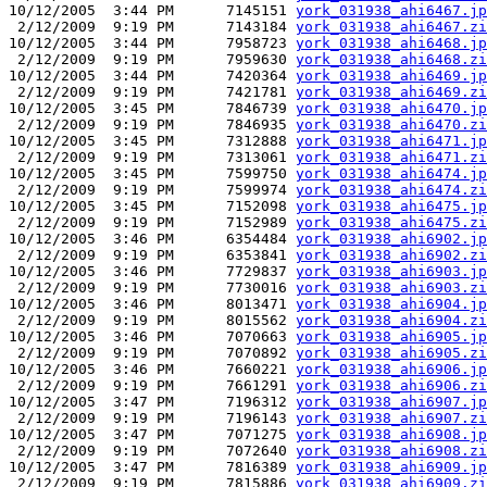
10/12/2005  3:44 PM      7145151 
york_031938_ahi6467.jp
 2/12/2009  9:19 PM      7143184 
york_031938_ahi6467.zi
10/12/2005  3:44 PM      7958723 
york_031938_ahi6468.jp
 2/12/2009  9:19 PM      7959630 
york_031938_ahi6468.zi
10/12/2005  3:44 PM      7420364 
york_031938_ahi6469.jp
 2/12/2009  9:19 PM      7421781 
york_031938_ahi6469.zi
10/12/2005  3:45 PM      7846739 
york_031938_ahi6470.jp
 2/12/2009  9:19 PM      7846935 
york_031938_ahi6470.zi
10/12/2005  3:45 PM      7312888 
york_031938_ahi6471.jp
 2/12/2009  9:19 PM      7313061 
york_031938_ahi6471.zi
10/12/2005  3:45 PM      7599750 
york_031938_ahi6474.jp
 2/12/2009  9:19 PM      7599974 
york_031938_ahi6474.zi
10/12/2005  3:45 PM      7152098 
york_031938_ahi6475.jp
 2/12/2009  9:19 PM      7152989 
york_031938_ahi6475.zi
10/12/2005  3:46 PM      6354484 
york_031938_ahi6902.jp
 2/12/2009  9:19 PM      6353841 
york_031938_ahi6902.zi
10/12/2005  3:46 PM      7729837 
york_031938_ahi6903.jp
 2/12/2009  9:19 PM      7730016 
york_031938_ahi6903.zi
10/12/2005  3:46 PM      8013471 
york_031938_ahi6904.jp
 2/12/2009  9:19 PM      8015562 
york_031938_ahi6904.zi
10/12/2005  3:46 PM      7070663 
york_031938_ahi6905.jp
 2/12/2009  9:19 PM      7070892 
york_031938_ahi6905.zi
10/12/2005  3:46 PM      7660221 
york_031938_ahi6906.jp
 2/12/2009  9:19 PM      7661291 
york_031938_ahi6906.zi
10/12/2005  3:47 PM      7196312 
york_031938_ahi6907.jp
 2/12/2009  9:19 PM      7196143 
york_031938_ahi6907.zi
10/12/2005  3:47 PM      7071275 
york_031938_ahi6908.jp
 2/12/2009  9:19 PM      7072640 
york_031938_ahi6908.zi
10/12/2005  3:47 PM      7816389 
york_031938_ahi6909.jp
 2/12/2009  9:19 PM      7815886 
york_031938_ahi6909.zi