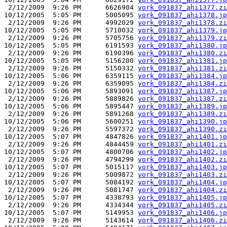
 2/12/2009  9:26 PM      6626904 
york_091837_ahi1377.zi
10/12/2005  5:05 PM      5005095 
york_091837_ahi1378.jp
 2/12/2009  9:26 PM      4992029 
york_091837_ahi1378.zi
10/12/2005  5:05 PM      5710032 
york_091837_ahi1379.jp
 2/12/2009  9:26 PM      5705756 
york_091837_ahi1379.zi
10/12/2005  5:05 PM      6191593 
york_091837_ahi1380.jp
 2/12/2009  9:26 PM      6190396 
york_091837_ahi1380.zi
10/12/2005  5:05 PM      5156200 
york_091837_ahi1381.jp
 2/12/2009  9:26 PM      5150332 
york_091837_ahi1381.zi
10/12/2005  5:06 PM      6359115 
york_091837_ahi1384.jp
 2/12/2009  9:26 PM      6359095 
york_091837_ahi1384.zi
10/12/2005  5:06 PM      5893091 
york_091837_ahi1387.jp
 2/12/2009  9:26 PM      5889826 
york_091837_ahi1387.zi
10/12/2005  5:06 PM      5895447 
york_091837_ahi1389.jp
 2/12/2009  9:26 PM      5891268 
york_091837_ahi1389.zi
10/12/2005  5:06 PM      5600251 
york_091837_ahi1390.jp
 2/12/2009  9:26 PM      5597372 
york_091837_ahi1390.zi
10/12/2005  5:07 PM      4847826 
york_091837_ahi1401.jp
 2/12/2009  9:26 PM      4844459 
york_091837_ahi1401.zi
10/12/2005  5:07 PM      4800706 
york_091837_ahi1402.jp
 2/12/2009  9:26 PM      4794299 
york_091837_ahi1402.zi
10/12/2005  5:07 PM      5015117 
york_091837_ahi1403.jp
 2/12/2009  9:26 PM      5009872 
york_091837_ahi1403.zi
10/12/2005  5:07 PM      5084192 
york_091837_ahi1404.jp
 2/12/2009  9:26 PM      5081747 
york_091837_ahi1404.zi
10/12/2005  5:07 PM      4338793 
york_091837_ahi1405.jp
 2/12/2009  9:26 PM      4334344 
york_091837_ahi1405.zi
10/12/2005  5:07 PM      5149953 
york_091837_ahi1406.jp
 2/12/2009  9:26 PM      5143614 
york_091837_ahi1406.zi