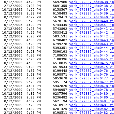
10/12/2005  4:28 PM      5692980 
york_072837_ahc0438.jp
 2/12/2009  9:23 PM      5691355 
york_072837_ahc0438.zi
10/12/2005  4:29 PM      6158507 
york_072837_ahc0439.jp
 2/12/2009  9:23 PM      6158483 
york_072837_ahc0439.zi
10/12/2005  4:29 PM      5679413 
york_072837_ahc0440.jp
 2/12/2009  9:23 PM      5678136 
york_072837_ahc0440.zi
10/12/2005  4:29 PM      5744445 
york_072837_ahc0441.jp
 2/12/2009  9:23 PM      5743892 
york_072837_ahc0441.zi
10/12/2005  4:29 PM      5833412 
york_072837_ahc0442.jp
 2/12/2009  9:23 PM      5831531 
york_072837_ahc0442.zi
10/12/2005  4:30 PM      6798482 
york_072837_ahc0443.jp
 2/12/2009  9:23 PM      6799278 
york_072837_ahc0443.zi
10/12/2005  4:30 PM      5393351 
york_072837_ahc0444.jp
 2/12/2009  9:23 PM      5390193 
york_072837_ahc0444.zi
10/12/2005  4:30 PM      7108655 
york_072837_ahc0445.jp
 2/12/2009  9:23 PM      7108396 
york_072837_ahc0445.zi
10/12/2005  4:30 PM      6518835 
york_072837_ahc0475.jp
 2/12/2009  9:23 PM      6519534 
york_072837_ahc0475.zi
10/12/2005  4:31 PM      6199448 
york_072837_ahc0476.jp
 2/12/2009  9:23 PM      6198871 
york_072837_ahc0476.zi
10/12/2005  4:31 PM      5953678 
york_072837_ahc0477.jp
 2/12/2009  9:23 PM      5951174 
york_072837_ahc0477.zi
10/12/2005  4:31 PM      5942820 
york_072837_ahc0478.jp
 2/12/2009  9:23 PM      5940957 
york_072837_ahc0478.zi
10/12/2005  4:31 PM      6237596 
york_072837_ahc0480.jp
 2/12/2009  9:23 PM      6236482 
york_072837_ahc0480.zi
10/12/2005  4:32 PM      5621194 
york_072837_ahc0481.jp
 2/12/2009  9:23 PM      5618912 
york_072837_ahc0481.zi
10/12/2005  4:32 PM      6201425 
york_072837_ahc0482.jp
 2/12/2009  9:23 PM      6198511 
york_072837_ahc0482.zi