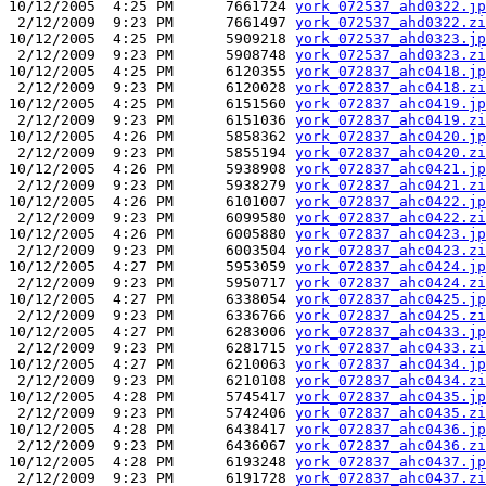
10/12/2005  4:25 PM      7661724 
york_072537_ahd0322.jp
 2/12/2009  9:23 PM      7661497 
york_072537_ahd0322.zi
10/12/2005  4:25 PM      5909218 
york_072537_ahd0323.jp
 2/12/2009  9:23 PM      5908748 
york_072537_ahd0323.zi
10/12/2005  4:25 PM      6120355 
york_072837_ahc0418.jp
 2/12/2009  9:23 PM      6120028 
york_072837_ahc0418.zi
10/12/2005  4:25 PM      6151560 
york_072837_ahc0419.jp
 2/12/2009  9:23 PM      6151036 
york_072837_ahc0419.zi
10/12/2005  4:26 PM      5858362 
york_072837_ahc0420.jp
 2/12/2009  9:23 PM      5855194 
york_072837_ahc0420.zi
10/12/2005  4:26 PM      5938908 
york_072837_ahc0421.jp
 2/12/2009  9:23 PM      5938279 
york_072837_ahc0421.zi
10/12/2005  4:26 PM      6101007 
york_072837_ahc0422.jp
 2/12/2009  9:23 PM      6099580 
york_072837_ahc0422.zi
10/12/2005  4:26 PM      6005880 
york_072837_ahc0423.jp
 2/12/2009  9:23 PM      6003504 
york_072837_ahc0423.zi
10/12/2005  4:27 PM      5953059 
york_072837_ahc0424.jp
 2/12/2009  9:23 PM      5950717 
york_072837_ahc0424.zi
10/12/2005  4:27 PM      6338054 
york_072837_ahc0425.jp
 2/12/2009  9:23 PM      6336766 
york_072837_ahc0425.zi
10/12/2005  4:27 PM      6283006 
york_072837_ahc0433.jp
 2/12/2009  9:23 PM      6281715 
york_072837_ahc0433.zi
10/12/2005  4:27 PM      6210063 
york_072837_ahc0434.jp
 2/12/2009  9:23 PM      6210108 
york_072837_ahc0434.zi
10/12/2005  4:28 PM      5745417 
york_072837_ahc0435.jp
 2/12/2009  9:23 PM      5742406 
york_072837_ahc0435.zi
10/12/2005  4:28 PM      6438417 
york_072837_ahc0436.jp
 2/12/2009  9:23 PM      6436067 
york_072837_ahc0436.zi
10/12/2005  4:28 PM      6193248 
york_072837_ahc0437.jp
 2/12/2009  9:23 PM      6191728 
york_072837_ahc0437.zi