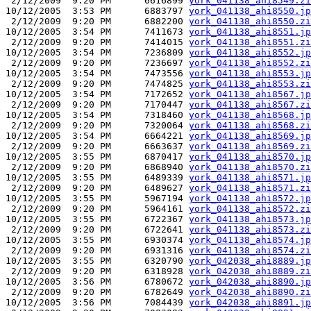
 2/12/2009  9:20 PM      6616899 
york_041138_ahi8549.zi
10/12/2005  3:53 PM      6883797 
york_041138_ahi8550.jp
 2/12/2009  9:20 PM      6882200 
york_041138_ahi8550.zi
10/12/2005  3:54 PM      7411673 
york_041138_ahi8551.jp
 2/12/2009  9:20 PM      7414015 
york_041138_ahi8551.zi
10/12/2005  3:54 PM      7236809 
york_041138_ahi8552.jp
 2/12/2009  9:20 PM      7236697 
york_041138_ahi8552.zi
10/12/2005  3:54 PM      7473556 
york_041138_ahi8553.jp
 2/12/2009  9:20 PM      7474825 
york_041138_ahi8553.zi
10/12/2005  3:54 PM      7172652 
york_041138_ahi8567.jp
 2/12/2009  9:20 PM      7170447 
york_041138_ahi8567.zi
10/12/2005  3:54 PM      7318460 
york_041138_ahi8568.jp
 2/12/2009  9:20 PM      7320064 
york_041138_ahi8568.zi
10/12/2005  3:54 PM      6664221 
york_041138_ahi8569.jp
 2/12/2009  9:20 PM      6663637 
york_041138_ahi8569.zi
10/12/2005  3:55 PM      6870417 
york_041138_ahi8570.jp
 2/12/2009  9:20 PM      6868940 
york_041138_ahi8570.zi
10/12/2005  3:55 PM      6489339 
york_041138_ahi8571.jp
 2/12/2009  9:20 PM      6489627 
york_041138_ahi8571.zi
10/12/2005  3:55 PM      5967194 
york_041138_ahi8572.jp
 2/12/2009  9:20 PM      5964161 
york_041138_ahi8572.zi
10/12/2005  3:55 PM      6722367 
york_041138_ahi8573.jp
 2/12/2009  9:20 PM      6722641 
york_041138_ahi8573.zi
10/12/2005  3:55 PM      6930374 
york_041138_ahi8574.jp
 2/12/2009  9:20 PM      6931316 
york_041138_ahi8574.zi
10/12/2005  3:55 PM      6320790 
york_042038_ahi8889.jp
 2/12/2009  9:20 PM      6318928 
york_042038_ahi8889.zi
10/12/2005  3:56 PM      6780672 
york_042038_ahi8890.jp
 2/12/2009  9:20 PM      6782649 
york_042038_ahi8890.zi
10/12/2005  3:56 PM      7084439 
york_042038_ahi8891.jp