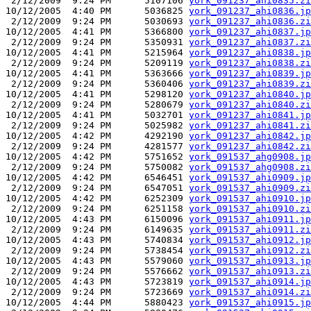
 2/12/2009  9:24 PM      5107106 
york_091237_ahi0835.zi
10/12/2005  4:40 PM      5036825 
york_091237_ahi0836.jp
 2/12/2009  9:24 PM      5030693 
york_091237_ahi0836.zi
10/12/2005  4:41 PM      5366800 
york_091237_ahi0837.jp
 2/12/2009  9:24 PM      5350931 
york_091237_ahi0837.zi
10/12/2005  4:41 PM      5215964 
york_091237_ahi0838.jp
 2/12/2009  9:24 PM      5209119 
york_091237_ahi0838.zi
10/12/2005  4:41 PM      5363666 
york_091237_ahi0839.jp
 2/12/2009  9:24 PM      5360406 
york_091237_ahi0839.zi
10/12/2005  4:41 PM      5298120 
york_091237_ahi0840.jp
 2/12/2009  9:24 PM      5280679 
york_091237_ahi0840.zi
10/12/2005  4:41 PM      5032701 
york_091237_ahi0841.jp
 2/12/2009  9:24 PM      5025982 
york_091237_ahi0841.zi
10/12/2005  4:42 PM      4292190 
york_091237_ahi0842.jp
 2/12/2009  9:24 PM      4281577 
york_091237_ahi0842.zi
10/12/2005  4:42 PM      5751652 
york_091537_ahg0908.jp
 2/12/2009  9:24 PM      5750082 
york_091537_ahg0908.zi
10/12/2005  4:42 PM      6546451 
york_091537_ahi0909.jp
 2/12/2009  9:24 PM      6547051 
york_091537_ahi0909.zi
10/12/2005  4:42 PM      6252309 
york_091537_ahi0910.jp
 2/12/2009  9:24 PM      6251158 
york_091537_ahi0910.zi
10/12/2005  4:43 PM      6150096 
york_091537_ahi0911.jp
 2/12/2009  9:24 PM      6149635 
york_091537_ahi0911.zi
10/12/2005  4:43 PM      5740834 
york_091537_ahi0912.jp
 2/12/2009  9:24 PM      5738454 
york_091537_ahi0912.zi
10/12/2005  4:43 PM      5579060 
york_091537_ahi0913.jp
 2/12/2009  9:24 PM      5576662 
york_091537_ahi0913.zi
10/12/2005  4:43 PM      5723819 
york_091537_ahi0914.jp
 2/12/2009  9:24 PM      5723669 
york_091537_ahi0914.zi
10/12/2005  4:44 PM      5880423 
york_091537_ahi0915.jp